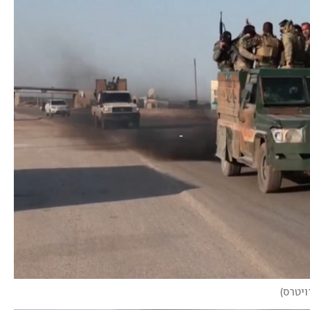
ויטרס
)