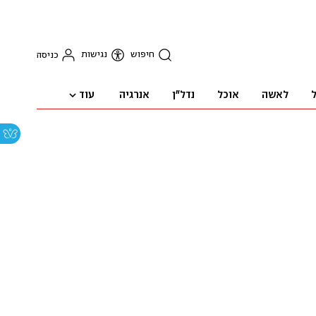
חיפוש
נגישות
כניסה
עוד
ל
לאשה
אוכל
נדל"ן
אנרגיה