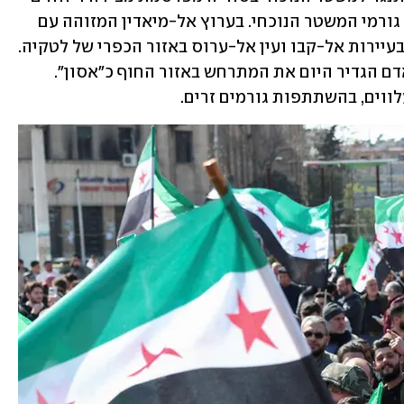
על מעשי טבח נוספים, המבוצעים על-ידי גורמי המשטר הנוכחי. בערוץ אל-מיאדין המזוהה עם 
חיזבאללה דווח הערב על שני מעשי טבח בעיירות אל-קבו ועין אל-ערוס באזור הכפרי של לטקיה. 
מנהל המרכז הסורי למעקב אחר זכויות אדם הגדיר היום את המתרחש באזור החוף כ"אסון". 
ווים, בהשתתפות גורמים זרים.