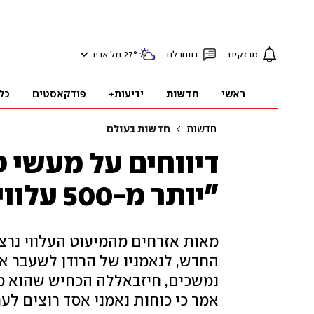
מבזקים
דווחו לנו
°
27
תל אביב
ראשי
חדשות
ידיעות+
פודקאסטים
כל
חדשות
חדשות בעולם
דיווחים על מעשי ט
"יותר מ-500 עלווים נטבחו מיום חמישי"
מאות אזרחים מהמיעוט העלווי נרצ
החדש, לנאמניו של הרודן לשעבר א
נמשכים, חיזבאללה הכחיש שהוא מס
אמר כי כוחות נאמני אסד רוצים לע