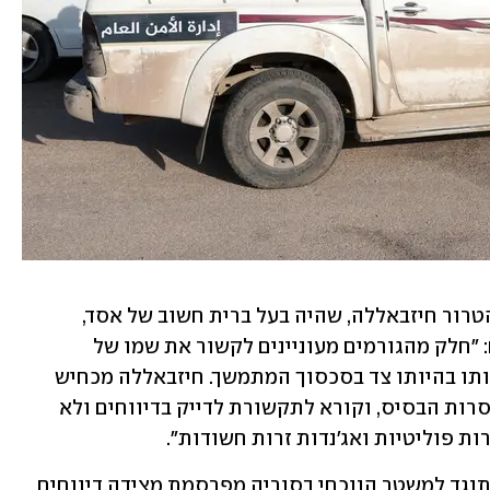
הרמיזות לסיוע מבחוץ הביאו את ארגון הטרור חיזבאללה, שהיה בעל ברית חשוב של אסד, 
להודיע הערב כי אין לו כל קשר לאירועים: "חלק מהגורמים מעוניינים לקשור את שמו של 
חיזבאללה לאירועים בסוריה ולהאשים אותו בהיותו צד בסכסוך המתמשך. חיזבאללה מכחיש 
בצורה ברורה ומוחלטת את ההאשמות חסרות הבסיס, וקורא לתקשורת לדייק בדיווחים ולא 
ת פוליטיות ואג'נדות זרות חשודות".
התקשורת הערבית המזוהה עם הציר המתנגד למשטר הנוכחי בסוריה מפרסמת מצידה דיווחים 