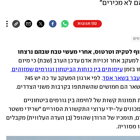
 לא מכירים"
132 תגובות
וים
בסוריה נמשכים העימותים במחוזות החוף לטקיה וטרטוס, אחרי מעשי טבח שבהם נרצחו 
המרכז הסורי למעקב אחר זכויות אדם עדכן הערב (שבת) כי מיום 
עימותים בין כוחות הביטחון וגורמים שמזוהים 
עבר בשאר אסד
. לפי ארגון המעקב עד כה יש 745 
משעות הבוקר פורסמו ברשתות הסוריות תמונות קשות של לחימה בין גורמים ביטחוניים 
המזוהים עם המשטר החדש, לחמושים שמכונים על-ידי ערוצי התקשורת הסוריים "שרידי משטר 
אסד". לפי חלק מהטענות בימים האחרונים, תומכיו של הרודן שהופל (בן העדה העלווית) מקבלים 
 מסוריה. 