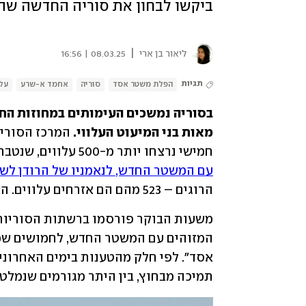
ביקשו לבחון את סוריה החדשה שהם
|
ליאור בן ארי
08.03.25 | 16:56
תגיות
הפלת משטר אסד
סוריה
אחמד א-שרע
עלו
מאות בני המיעוט העלווי. 
חמישי נרצחו יותר מ-500 עלווים, שנטבחו בזמן 
עם המשטר החדש, לנאמניו של הרודן לש
הרוגים – 523 מהם הם אזרחים עלווים. השאר הם חמושים שהשתתפו בקרבות משני הצדדים. 
תמיכה מבחוץ, בין היתר מגורמים שנמלטו