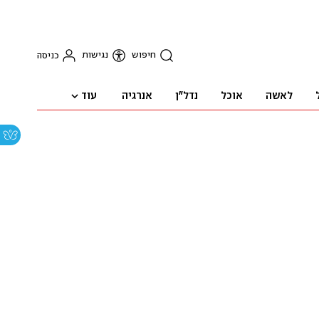
חיפוש
נגישות
כניסה
עוד
לאשה
אוכל
נדל"ן
אנרגיה