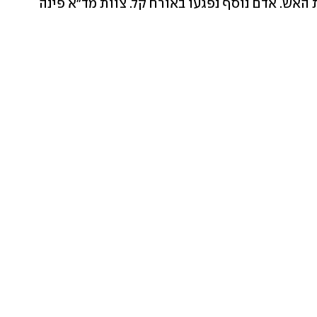
העמק. צוותי כיבוי שהגיעו לזירה כיבו את האש. אדם נוסף נפגעו באורח קל. צוות מד"א פינה 