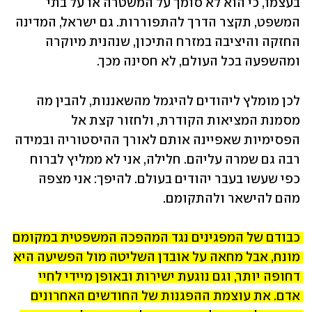
בעצמו, כי הוא לא סומך על המשטרה או על בתי 
המשפט, תקצר הדרך להתפוררות. גם ישראל, המדינה 
החזקה והיציבה במזרח התיכון, שנהנית מיוקרה 
ומהשפעה בכל העולם, לא חסינה מכך.
לכן מומלץ ליהודים להיגמל מהשאננות, להבין מה 
מסמנת המציאות הקודרת, ולחזור קצת אל 
הפסימיות שאפיינה אותם לאורך ההיסטוריה ובמידה 
רבה גם שמרה עליהם. חלילה, אני לא ממליץ לברוח 
כפי שעשו בעבר יהודים בעולם. להיפך: אני מצפה 
מהם להישאר ולהתקומם.
כבודם של המפגינים נגד המהפכה המשפטית במקומם 
מונח, אבל מחאה על אובדן השליטה מול הפשיעה היא 
דחופה יותר, וגם נוגעת ישירות ובאופן מיידי לחיי 
אדם. את עוצמת ההפגנות של החודשים האחרונים 