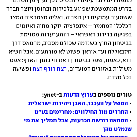
מתפוררים לנגד עינינו? הבסיס לכך נעוץ מן הסתם 
בקרע המתמשכת שפוגע בלכידות ובחוסן ויוצר חברה 
ששסעים עמוקים בין תפריה, ואליה מצטרפים המצב 
הכלכלי המחמיר – אינפלציה, יוקר מחיה ואיומים 
בפגיעה בדירוג האשראי – והתערערות מסוימת 
בביטחון החוץ כשנדמה שכולם מסביב, מחמאס דרך 
חיזבאללה ועד איראן, פשוט לא מורתעים. אבל השיא 
הוא, כאמור, שפל בביטחון האזרחי בתוך הארץ: אפס 
משילות באזורים המועדים, 
רצח רודף רצח
 ופשיעה 
בכל מקום.
טורים נוספים ב
ערוץ הדעות
• 
המשל על העכבר, האבן ויהירות ישראלית
• 
החרדים מול החילונים: מחרימים בע"מ
• 
המחאה דורשת הכרעות, אבל תמליך את מי 
שנמלט מהן