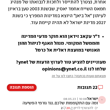
אחרת, נצטרך להתייסר ולחכות לנבואתו של מנהיג 
חמאס השייח אחמד יאסין, שבשנת 2003 טען בראיון 
לעיתון "אל ביאן" היוצא במדינות המפרץ כי בשנת 
2027 מדינת ישראל לא תהיה קיימת עוד.
ד"ר עקאב זידאן הוא חוקר מדעי המדינה 
והממשל המקומי. מנהל האגף לניהול ההון 
האנושי במועצת דאלית אל כרמל
מעוניינים להציע טור לערוץ הדעות של ynet? 
שלחו לנו opinions@ynet.co.il
מצאתם טעות בכתבה? כתבו לנו על זה
22
תגובות
הוספת תגובה
ישראל
10:08 | 08.05.23
י
ומה עם התקוממות שלכם..נגד גורמי הפשיעה
במגזר?.? הכל אתם רוצים שיעשו לכם... למה אתם
להצטרף לדיון
20
2