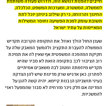
חייבים להפנות לנושא הזה, ולדרוש פעולה משותפת 
לממשלה, המשטרה, ומערכות המשפט, הכלכלה, 
החינוך והרווחה, כי רק שילוב ביניהן יוכל לתת 
תשובת עומק למכת הפשיעה וחוסר המשילות 
המאיימות על עתיד ישראל
.
שעון החול הולך ואוזל. את התקופה הקרובה תקדיש 
הממשלה להעברת התקציב ולהמשך המאבק שלה על 
חקיקת המהפכה המשפטית אף שאין לה את תמיכת 
רוב הציבור לכך. בתקופה הזאת לא סביר שהיא 
תקדיש מיוזמתה ומטוב לבה משאבים אמיתיים 
לפתרון. כאן אדגיש שרק מדינות שיש להן הצדקה 
בעיני תושביהן הן בנות קיימא. יהיה קשה להגן על 
המדינה אם חלק ניכר מזרחיה לא סבור שהמפעל ראוי 
להמשכיות.