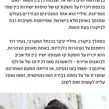
בן שלושה ימים בישראל, שבמהלכו בין השאר ינאם 
בכנסת ויכריז על השקת קו של טיסות ישירות בין שתי 
המדינות. מיליי הוא אחד המנהיגים הבודדים בעולם 
שתומך באופן מלא בישראל, שמייחסת חשיבות רבה 
לביקורו בעת הזאת. 
במהלך ביקורו, מיליי יבקר בכותל המערבי, בעיר דוד 
ויחתום על הצהרות כלכליות. באחת מאותן הצהרות, 
הוא יכריז על השקת קו תעופה ישיר בין תל אביב 
לבואנוס איירס - לראשונה מאז לכידתו של אדולף 
אייכמן ב-1960 בארגנטינה, אז הייתה הפעם האחרונה 
שחברת אל על נחתה בבירה הארגנטינאית, ומאז נאסר 
עליה לעשות זאת לשוב.  