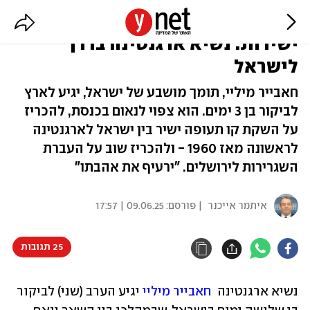
ינאם בכנסת, יכריז על קו טיסות
ישירות: נשיא ארגנטינה בדרך
לישראל
חאבייר מיליי, תומך מושבע של ישראל, יגיע לארץ
לביקור בן 3 ימים. הוא צפוי לנאום בכנסת, להכריז
על השקת קו תעופה ישיר בין ישראל לארגנטינה
לראשונה מאז 1960 - ולהכריז שוב על העברת
השגרירות לירושלים. "ירעיף את אהבתו"
איתמר אייכנר
| פורסם:
09.06.25 | 17:57
25 תגובות
נשיא ארגנטינה  
חאבייר מיליי
 יגיע הערב (שני) לביקור 