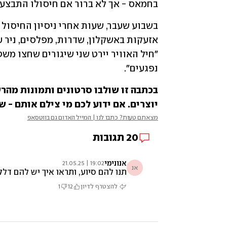
בחמאס - אך לא ברור אם חיסולו התבצע
נפגעים".
יוצרים. אם ידוע לכם מי צילם אותם - של
מצאתם טעות? כתבו לנו | המייל האדום גם בווטסאפ
20
תגובות
אנונימי
19:02 | 21.05.25
אנ
תנו להם סיוע, ותראו איך יש להם דל
להצטרף לדיון
12
1