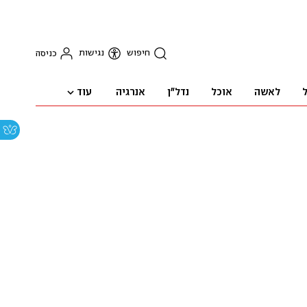
חיפוש
נגישות
כניסה
עוד
ל
לאשה
אוכל
נדל"ן
אנרגיה