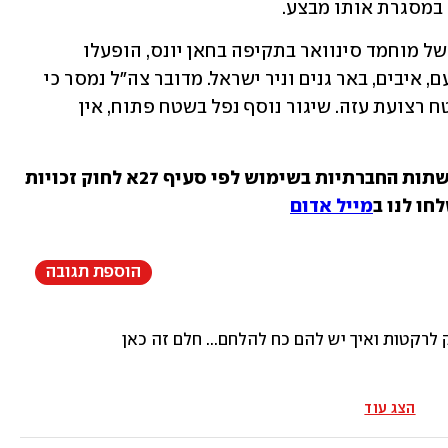
 במסגרת אותו מבצע.
בשבוע שעבר, שעות אחרי ניסיון החיסול של מוחמד סינוואר בתקיפה בחאן יונס, הופעלו 
אזעקות באשקלון, שדרות, מפלסים, ניר עם, איבים, באר גנים וניר ישראל. מדובר צה"ל נמסר כי 
"חיל האוויר יירט שני שיגורים שחצו משטח רצועת עזה. שיגור נוסף נפל בשטח פתוח, אין 
בכתבה זו שולבו סרטונים ותמונות מהרשתות החברתיות בשימוש לפי סעיף 27א לחוק זכויות 
חו לנו ב
מייל אדום
הוספת תגובה
ק לרקטות ואיך יש להם כח להלחם... חלם זה כאן
הצג עוד