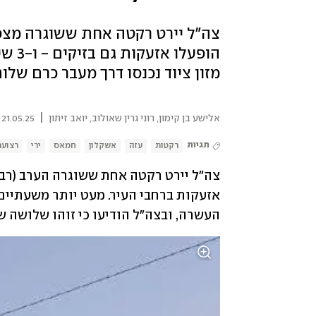
צה"ל יירט רקטה אחת ששוגרה מצפו
מזון ציוד נכנסו דרך מעבר כרם שלו
|
אלישע בן קימון
,
רוני גרין שאולוב
,
יואב זיתון
21.05.25 | 16:29
תגיות
רקטות
עזה
אשקלון
חמאס
ירי
רצועת
העשרה, ובצה"ל הודיעו כי זוהו שלושה ש