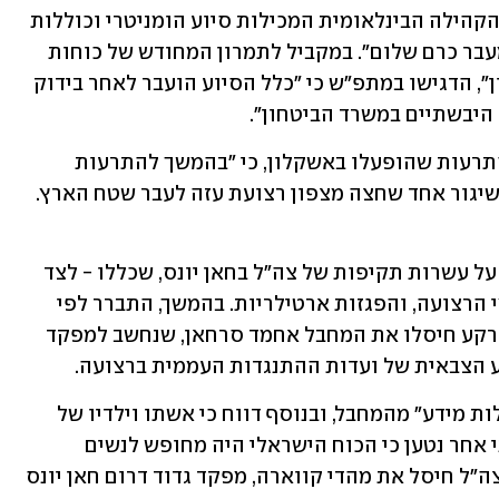
 של האו״ם והקהילה הבינלאומית המכילות סיוע הומניטרי וכוללות 
- קמח, מזון לתינוקות וציוד רפואי דרך מעבר כרם שלום". במקביל לתמרון המחודש של כוחות 
צה"ל בעזה במסגרת מבצע "מרכבות גדעון", הדגישו במתפ"ש כי "כלל הסיוע הועבר לאחר בידוק 
היבשתיים במשרד הביטחון".
מדובר צה"ל נמסר מוקדם יותר, לאחר ההתרעות שהופעלו באשקלון, כי "בהמשך להתרעות 
שהופעלו במרחב לכיש, חיל האוויר יירט שיגור אחד שחצה מצפון רצועת עזה לעבר שטח הארץ. 
ביום שני דיווחו כלי תקשורת פלסטיניים על עשרות תקיפות של צה"ל בחאן יונס, שכללו - לצד 
הפצצות - גם ירי ממסוקים שתועדו בשמי הרצועה, והפגזות ארטילריות. בהמשך, התברר לפי 
הדיווחים הערביים כי כוחות צה"ל על הקרקע חיסלו את המחבל אחמד סרחאן, שנחשב למפקד 
וע הצבאית של ועדות ההתנגדות העממית ברצועה.
בעזה דיווחו כי מטרת המבצע הייתה "לדלות מידע" מהמחבל, ובנוסף דווח כי אשתו וילדיו של 
סרחאן נעצרו על-ידי הצבא. בדיווח לבנוני אחר נטען כי הכוח הישראלי היה מחופש לנשים 
עזתיות עקורות. הפלסטינים טענו גם כי צה"ל חיסל את מהדי קווארה, מפקד גדוד דרום חאן יונס 