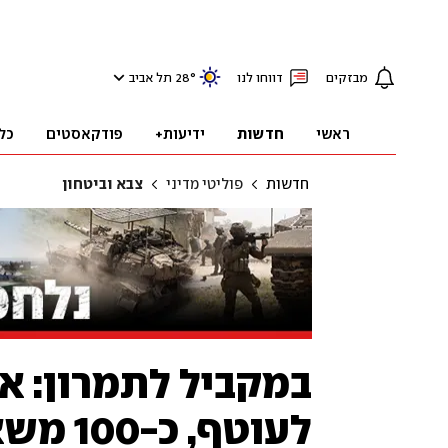
מבזקים
דווחו לנו
°
28
תל אביב
ראשי
חדשות
ידיעות+
פודקאסטים
כל
חדשות
פוליטי מדיני
צבא וביטחון
במקביל לתמרון: א
לעוטף, כ-100 משאיות סיוע נכנסו לרצועה