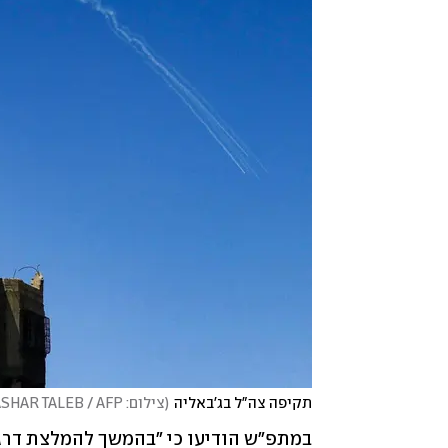
תקיפה צה"ל בג'באליה
(
צילום: BASHAR TALEB / AFP