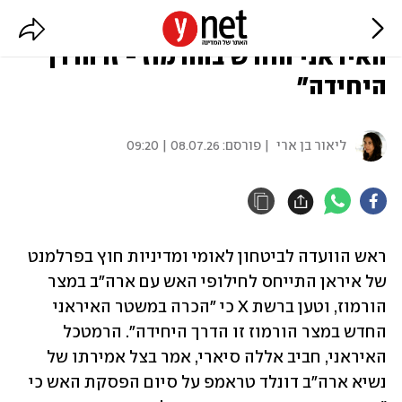
בכיר איראני: "הכרה במשטר
האיראני החדש בהורמוז - זו הדרך
היחידה"
ליאור בן ארי
| פורסם:
08.07.26 | 09:20
ראש הוועדה לביטחון לאומי ומדיניות חוץ בפרלמנט 
של איראן התייחס לחילופי האש עם ארה"ב במצר 
הורמוז, וטען ברשת X כי "הכרה במשטר האיראני 
החדש במצר הורמוז זו הדרך היחידה". הרמטכל 
האיראני, חביב אללה סיארי, אמר בצל אמירתו של 
נשיא ארה"ב דונלד טראמפ על סיום הפסקת האש כי 