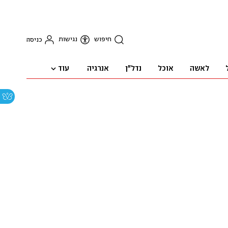
חיפוש
נגישות
כניסה
עוד
לאשה
אוכל
נדל"ן
אנרגיה