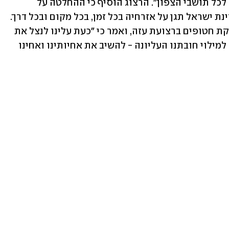
לעמוד במבחן אחד - הבטחת ביטחון מלא לכל תושבי הצפון". הרצוג הוסיף כי ההחלטה על 
הפסקת האש היא נכונה וחשובה, "אך מדינת ישראל תגן על אזרחיה בכל זמן, בכל מקום ובכל דרך. 
מה שהיה לא יהיה". הוא התייחס גם לעסקת חטופים ברצועת עזה, ואמר כי "כעת עלינו לנצל את 
ההזדמנות ולפעול ביתר שאת ובכל הכוח למילוי חובתנו העליונה - להשיב את אחיותינו ואחינו 