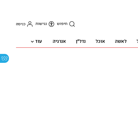
חיפוש
נגישות
כניסה
עוד
לאשה
אוכל
נדל"ן
אנרגיה