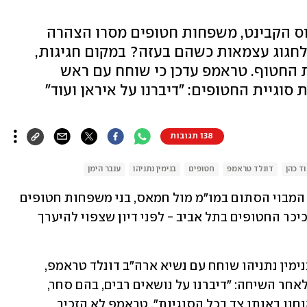
נוס הקבינט, משפחות חטופים מסרו הצהרה
לחגוג עצמאות כשהם בעזה? במקום חגיגות,
 החטוף. טראמפ עדכן כי שוחח עם ראש
וגיית החטופים: "דיברנו על איראן ועוד"
138 תגובות
ד כהן
דונלד טראמפ
חטופים
בנימין נתניהו
ענבר הימן
לקראת ימי הזיכרון ויום העצמאות, ובצל המבוי הסתום במו"מ מול חמאס, בני משפחות חטופים 
מסרו הערב (שלישי) הצהרה לתקשורת בכיכר החטופים בתל אביב - לפני דיון שצפוי להיערך 
ההצהרה הגיעה לאחר שראש הממשלה בנימין נתניהו שוחח עם נשיא ארה״ב דונלד טראמפ, 
שכתב ברשת החברית שלו Truth Social לאחר השיחה: "דיברנו על נושאים רבים, בהם סחר, 
איראן וכו'. השיחה הייתה טובה מאוד - אנחנו באותו צד בכל הסוגיות". טראמפ לא הזכיר 