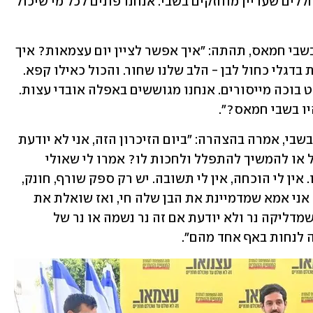
שיעור בצבא ובכיתות הלימוד שיעסקו בחללים שעדיין מוחזקים בשבי. אנחנו פונים לכל מי שיכול 
חנה כהן, דודתה של ענבר הימן שנרצחה בשבי חמאס, תהתה: "איך אפשר לציין יום עצמאות? איך 
אפשר לחגוג בכלל? כשכל הארץ מקושטת בדגלי כחול לבן - הלב שלנו שחור. והכול כאילו קפא. 
אין משא ומתן, אין דין ודברים וליבנו פשוט בוכה מייסורים. אנחנו מגוששים באפלה אובדי עצות. 
נעמי ברוך, אימו של אוריאל ברוך שנרצח בשבי, אמרה בהצהרה: "ביום הזיכרון הזה, אני לא יודעת 
לאן הלב שלי שייך. האם לבכות על אוריאל או להמשיך להתפלל ולחכות לו? אמרו לי שאולי 
אוריאל נרצח, אבל אין לי קבר לבכות עליו. אין לי הוכחה, אין לי תשובה. יש רק ספק שורף, חונק, 
תמידי. והספק הזה מפרק אותנו מבפנים. אני אמא שמדמיינת את הבן שלה חי, ואז שואלת את 
עצמה אם היא משקרת לעצמה. אני אמא שמדליקה נר ולא יודעת אם זה נר נשמה או נר של 
ה לנחות באף אחד מהם״. 