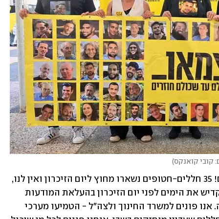
: קובי קואנקס
)
רודאיף פנה לציבור: "אל תישארו אדישים! 35 חללים-חטופים נשארו מחוץ ליום הזיכרון ואין לנו, 
המשפחות, קבר להתאבל עליו. נבקש להקדיש את הימים לפני יום הזיכרון בהעלאת המודעות 
לחובת השבת החללים-החטופים לקבורה. אנו פונים למשרד החינוך ולצה"ל - הטמיעו מערכי 