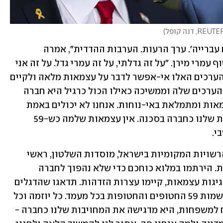
)
"המדינה הזו נבנתה על הערך 'תדע כל אם עברייה'. ערך הרעות. הערבות ההדדית", אמרה 
בהצהרה לישי מירן-לביא, אשתו של החטוף עמרי מירן. "על זה גדלתי, על זה עמרי גדל. על זה אני 
מאמינה רוב מוחלט בעם גדל. בלי מימוש הערכים האלו אי-אפשר לדבר על עצמאות מלאה ולקיים 
שגרה במצב הנוכחי. מדינה שמוותרת על הערכים שלה וממשיכה כאילו הכול כרגיל היא חברה 
בסכנה. אני חושבת על המילה 'לחגוג' עצמאות ומתמלאת באי-נוחות. אנחנו לא יכולים באמת 
לחגוג מצב בו הערכים שלנו בסכנה, הזהות שלנו כחברה בסכנה. אין עצמאות שלמה כש-59 
״אני פונה מכאן לכל אזרח בישראל, לכל הרשויות המקומיות בישראל, מוסדות השלטון, ראשי 
המשק - התאימו את אירועי יום העצמאות. הירתמו במלוא כוחכם כדי שלא נהפוך לחברה 
שמנרמלת מצב בו יקיריה בעזה. במקום חגיגות עצמאות, קיימו עצרות הזדהות. תדאגו שהדגלים 
הצהובים מונפים בכל מקום. תקריאו את שמות 59 החטופים והחטופות בכל מעמד. כל יוזמה וכל 
מחווה היא חשובה. היא לא רק נותנת כוח למשפחות, היא מדגישה את המחויבות שלנו כחברה - 