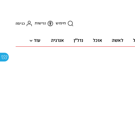
חיפוש
נגישות
כניסה
עוד
ל
לאשה
אוכל
נדל"ן
אנרגיה