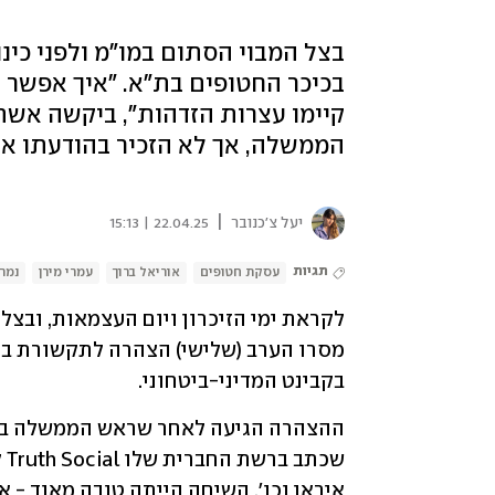
בצל המבוי הסתום במו"מ ולפני כי
בכיכר החטופים בת"א. "איך אפשר 
קיימו עצרות הזדהות", ביקשה אשת
הממשלה, אך לא הזכיר בהודעתו את ס
|
יעל צ'כנובר
22.04.25 | 15:13
תגיות
עסקת חטופים
אוריאל ברוך
עמרי מירן
נמרו
בקבינט המדיני-ביטחוני.