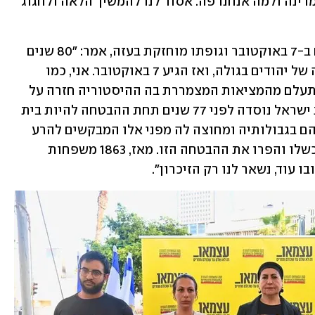
היא מזכירה לנו את הסיבות למה הקמנו מדינה ולמה אנחנו פה. אסור לנו להמשיך הלאה ולחגוג 
נדב רודאיף, בנו של ליאור רודאיף שנרצח ב-7 באוקטובר וגופתו מוחזקת בעזה, אמר: "80 שנים 
חלפו מאז הפרק האפל ביותר בהיסטוריה של יהודים בגולה, ואז הגיע 7 באוקטובר. אני, כמו 
אזרחים רבים במדינת ישראל, לא יכול להתעלם מהמציאות המצמררת בה ההיסטוריה חזרה על 
עצמה ואויב נוסף ניסה להשמידנו. מדינת ישראל נוסדה לפני 77 שנים תחת ההבטחה להיות בית 
בטוח לכלל היהודים באשר הם ולהגן עליהם בגבולותיה ומחוצה לה מפני אלו המבקשים להרע 
לנו. ב-7 באוקטובר מדינת ישראל וצה"ל כשלו והפרו את ההבטחה הזו. מאז, 1863 משפחות 
 עוד, נשאר לנו רק הזיכרון".