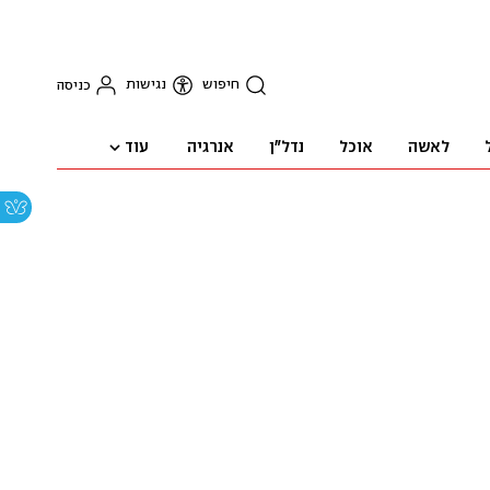
חיפוש
נגישות
כניסה
עוד
לאשה
אוכל
נדל"ן
אנרגיה