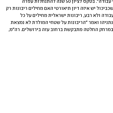
מיהודה ושומרון, ואמר כי "לא עושים חצי עבודה". בטקס לציון 50 שנה להתנחלות עפרה 
שבבנימין, אמר סמוטריץ': "קראתי דיווח שכביכול יש איזה דיון תיאורטי האם מחילים ריבונות רק 
על בקעת הירדן או מעבר, לא עושים חצי עבודה ולא רבע, ריבונות ישראלית מחילים על כל 
השטח". הוא פנה לראש הממשלה בנימין נתניהו ואמר "הריבונות על שטחי המולדת לא נמצאת 
בוושינגטון או באו"ם - הריבונות נמצאת במרחק החלטה מתבקשת ברחוב עזה בירושלים. רה"מ, 