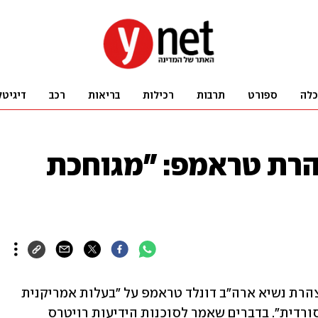
כלה
ספורט
תרבות
רכילות
בריאות
רכב
דיגיטל
הרת טראמפ: "מגוחכת
בכיר חמאס סאמי אבו זוהרי התייחס להצהרת נשיא ארה"ב דונלד טראמפ על "בעלות אמריקנית 
ברצועת עזה", וכינה אותה "מגוחכת ואבסורדית". בדברים שאמר לסוכנות הידיעות רויטרס 