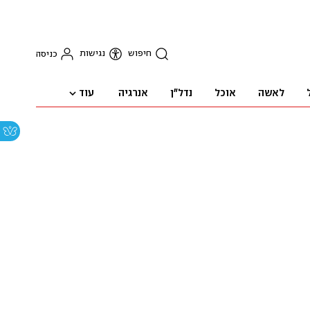
חיפוש
נגישות
כניסה
עוד
לאשה
אוכל
נדל"ן
אנרגיה