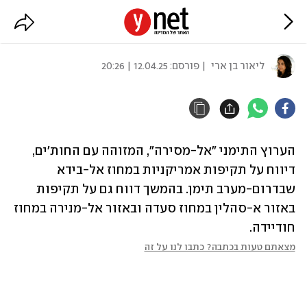
דיווח: ארה"ב תוקפת בתימן
ליאור בן ארי
| פורסם:
12.04.25 | 20:26
הערוץ התימני "אל-מסירה", המזוהה עם החות'ים, 
דיווח על תקיפות אמריקניות במחוז אל-בידא 
שבדרום-מערב תימן. בהמשך דווח גם על תקיפות 
באזור א-סהלין במחוז סעדה ובאזור אל-מנירה במחוז 
חודיידה. 
מצאתם טעות בכתבה? כתבו לנו על זה