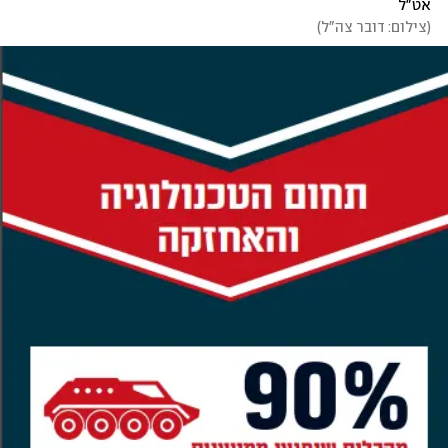
אט"ל
(
צילום: דובר צה"ל
)