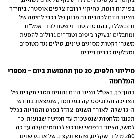
בקוטר 0.5, שיכולים לקרוע גוף של אדם לשניים, 
בפיתוח דומה, כחיקוי לרובה צלפים אוסטרי. ביחידה 
הציגו היום לכתבים גם מגוון של רכבי לחימה של 
חיזבאללה, בהם טרקטורוני שטח לניוד אמל"ח 
ומחבלים ובעיקר ג'יפים וטנדרים גדולים להסעת 
משגרי רקטות מסוגים שונים, טילים נגד מטוסים 
ומקלעים כבדים ניידים. 
מיליוני חלפים, 20 טון תחמושת ביום - מספרי 
המלחמה
בתוך כך, באט"ל הציגו היום נתונים חסרי תקדים של 
הצריכה והלוגיסטיקה במלחמה, שנמצאת בחודש 
ה-13 שלה. לאורך השנים, צה"ל בפרט והמדינה בכלל 
תכננו מלחמות שנמשכות עד חמישה שבועות. כך 
למשל, הציוד הרפואי שנרכש ללוחמים עלה עד כה 
280 מיליון שקלים, שהוא תקציב של ארבע שנים 