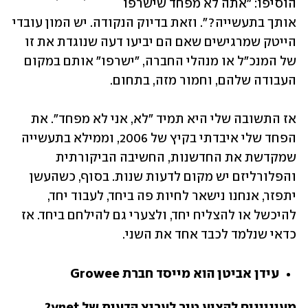
הוסיפו: "אתה לא מפחד שישרפו 
אותך בתעשייה?". וזאת בדיוק הנקודה. יש המון עובדי 
הייטק שמרגישים שאם הם יביעו דעה שנוגדת את זו 
של המנכ"ל או מנהלי החברה, "ישרפו" אותם במקום 
העבודה שלהם, וחמור מזה, בתחום.
אז התשובה שלי היא תמיד "לא, אני לא מפחד". את 
הפחד שלי איבדתי בקיץ של 2006, וממילא בתעשייה 
שמקדשת את החדשנות, החשיבה הביקורתית 
והפלורליזם יש מקום לדעות שנות. בסוף, כשהעשן 
יתפזר, אנחנו נישאר לחיות פה ביחד, לעבוד יחד, 
להיכשל או להצליח יחד, ולצערי גם להילחם ביחד. אז 
כדאי שנלמד לכבד אחד את השני.
עידן אביטן הוא מייסד חברת Growee
מעוניינים להציע טור לערוץ הדעות של ynet? 