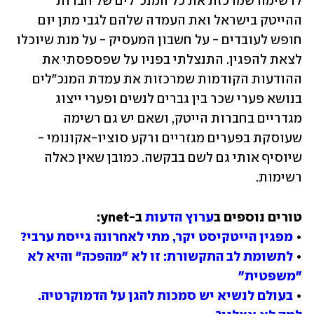
לרשימה שמרכזת את כל המנכ"לים של חברות 
ההייטק בישראל ואת העמדה שלהם לגבי מתן יום 
חופש לעובדים - על חשבון המעסיק - על מנת שיוכלו 
לצאת להפגין. התנצלתי בפניו על שפספסתי את 
ההודעות הקודמות שמרכזות את עמדת המנכ"לים 
בנושא פערי שכר בין גברים לנשים ופערי ייצוג 
מגדריים בחברות הייטק, ושאם יש גם רשימה 
שעוסקת בפערים מגזריים ורקע סוציו-אקונומי - 
שיוסיף אותי גם לשם בבקשה. כמובן שאין כאלה 
רשימות.
טורים נוספים ב
ערוץ הדעות
• 
מפגין הייטקיסט יקר, מתי לאחרונה גייסת ערבי?
• 
לתשומת לב התקשורת: זו לא "מהפכה" והיא לא 
"משפטית"
• 
בעולם לנשיא יש סמכות להגן על הדמוקרטיה. 