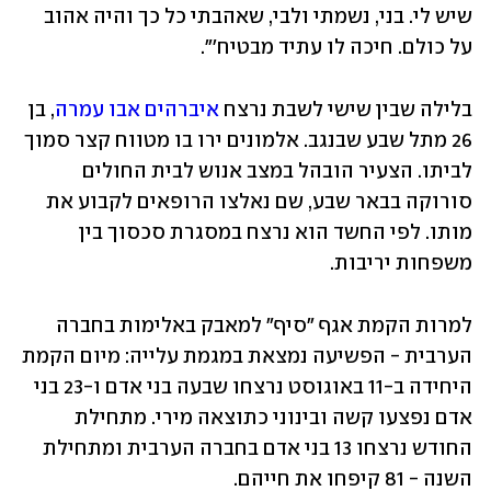
שיש לי. בני, נשמתי ולבי, שאהבתי כל כך והיה אהוב 
על כולם. חיכה לו עתיד מבטיח'". 
בלילה שבין שישי לשבת נרצח 
איברהים אבו עמרה
, בן 
26 מתל שבע שבנגב. אלמונים ירו בו מטווח קצר סמוך 
לביתו. הצעיר הובהל במצב אנוש לבית החולים 
סורוקה בבאר שבע, שם נאלצו הרופאים לקבוע את 
מותו. לפי החשד הוא נרצח במסגרת סכסוך בין 
משפחות יריבות. 
למרות 
הקמת אגף "סיף" 
למאבק באלימות בחברה 
הערבית - הפשיעה נמצאת במגמת עלייה: מיום הקמת 
היחידה ב-11 באוגוסט נרצחו שבעה בני אדם ו-23 בני 
אדם נפצעו קשה ובינוני כתוצאה מירי. מתחילת 
החודש נרצחו 13 בני אדם בחברה הערבית ומתחילת 
השנה - 81 קיפחו את חייהם. 