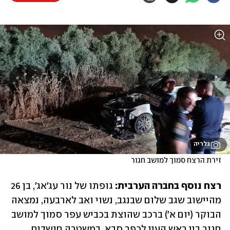
גלריה
זירת הרצח סמוך למושב חגור
רצח נוסף בחברה הערבית: 
גופתו של נור עג'אג', בן 26 
מהיישוב שגב שלום שבנגב, נשוי ואב לארבעה, נמצאה 
הבוקר (יום א') ברכב שהוצת בכביש עפר סמוך למושב 
חגור בין ראש העין לכפר סבא. במשטרה חושדים 