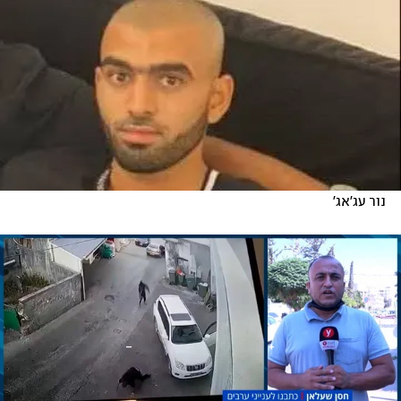
נור עג'אג'