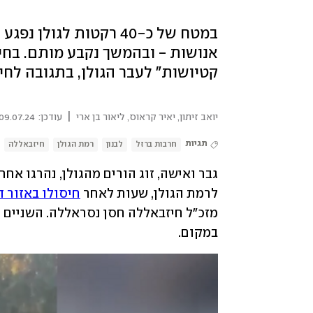
במטח של כ-40 רקטות לג
אנושות - ובהמשך נקבע מותם. בחי
קטיושות" לעבר הגולן, בתגובה לח
|
יואב זיתון
,
יאיר קראוס
,
ליאור בן ארי
עודכן:
09.07.24 | 18:16
תגיות
חרבות ברזל
לבנון
רמת הגולן
חיזבאללה
לרמת הגולן, שעות לאחר 
חיסולו באזור 
במקום. 