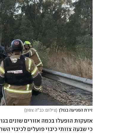
זירת הפגיעה בגולן
(
צילום: כב"ה צפון
)