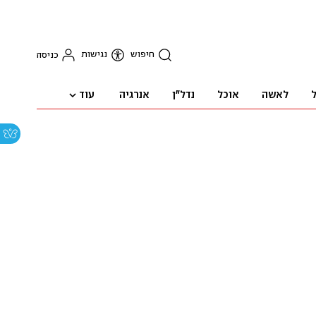
חיפוש
נגישות
כניסה
עוד
ל
לאשה
אוכל
נדל"ן
אנרגיה