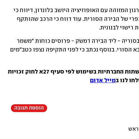
המרכז הסורי למעקב אחר זכויות אדם, ארגון המזוהה עם האופוזיציה היושב בלונדון, דיווח כי 
השניים חוסלו בתקיפת כטב"ם, באזור הכפרי של הבירה הסורית. עוד דווח כי הרכב שהותקף 
רישוי לבנונית.
לפי "אל-חדת", באזור שבו הותקף הרכב בסוריה - ליד הבירה דמשק - פרוסים כוחות "משמר 
הרפובליקה" והדיוויזיה הרביעית של הצבא הסורי. בנוסף נכתב כי לפני התקיפה נצפו כטב"מים 
בכתבה זו שולבו סרטונים ותמונות מהרשתות החברתיות בשימוש לפי סעיף 27א לחוק זכויות 
חו לנו ב
מייל אדום
הוספת תגובה
 ראש