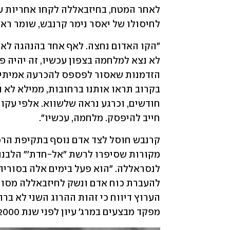
לחיסולו של יאסר נימר קרנבש, שומר רא
חייב להיפסק. מלחמה, עכשיו".
מפקד מבצעים במרג' עיון לפני שנת 2000, והשתתף ב"קרב הגבורה" באל-רנדוריה ב-2006.