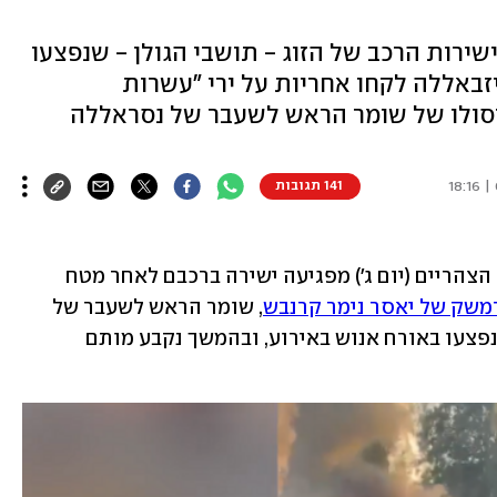
ולן נפגע ישירות הרכב של הזוג - תושבי הגולן - שנפצעו
זבאללה לקחו אחריות על ירי "עשרות
יסולו של שומר הראש לשעבר של נסראללה
141 תגובות
גבר ואישה, זוג הורים מהגולן, נהרגו אחר הצהריים (יום ג') מפגיעה ישירה ברכבם לאחר מטח 
דמשק של יאסר נימר קרנבש
, שומר הראש לשעבר של 
מזכ"ל חיזבאללה חסן נסראללה. השניים נפצעו באורח אנוש באירוע, ובהמשך נקבע מותם 