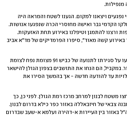
מנפילות. 
"מיד לאחר האזעקות קיבלנו דיווח על שני נפגעים ויצאנו למקום. הגענו לשטח והמראה היה 
קשה. ראינו רכב שספג פגיעה ישירה, ובחלקו הקדמי גבר ואישה מחוסרי הכרה שנפגעו אנושות. 
תוך הטיפול הרפואי נשמעו אזעקות נוספות ורצנו להתמגן וטיפלנו באירוע תחת האזעקות. 
כוחות של הצבא סייעו לנו במקום. מדובר באירוע קשה מאוד", סיפרו הפרמדיקים של מד"א אביב 
בשל האירוע, במועצה האזורית גולן הודיעו על סגירתו לתנועה של כביש 91 מצומת נפח לצומת 
השריון לשני הכיוונים בשל הנפילות באזור. במקביל, הם הנחו את התושבים בצפון הגולן להישאר 
בקרבת מרחבים מוגנים ולהימנע מהתקהלויות עד להודעה חדשה - אך בהמשך הסירו את 
דובר צה"ל עדכן כי זוהו כ-40 שיגורים שחצו משטח לבנון למרחב מרכז רמת הגולן. לפני כן, כך 
נמסר, תקפו מטוסי קרב של חיל האוויר מבנה צבאי של חיזבאללה באזור כפר כילא בדרום לבנון. 
בלבנון דווח על תקיפות ארטילריה של צה"ל באזור בין העיירות א-דהירה ועלמא א-שעב שבדרום 