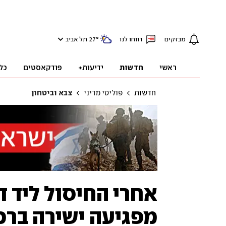
מבזקים
דווחו לנו
°
27
תל אביב
ראשי
חדשות
ידיעות+
פודקאסטים
כל
חדשות
פוליטי מדיני
צבא וביטחון
אחרי החיסול ליד ד
מפגיעה ישירה ברכ