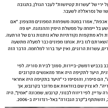
לאחר המטח, בחיזבאללה לקחו אחריות על ירי של "עשרות קטיושות" לעבר הגולן, בתגובה 
שו של נסראללה לשעבר. 
"הקו האדום נחצה. לאף אחד בהנהגה לא אכפת", אמרו במטה משפחות המפונים מהצפון. "אם 
לא נצא למלחמה בצפון עכשיו, זה יהיה פשע בל יימחה על ממשלת הימין וההנהגה. יש פה 
הזדמנות שאסור לפספס להכרעה אמיתית ולא מתקפות נקודתיות שלא נותנות גרם של הרתעה. 
בקרוב תראו אותנו ברחובות, ממילא לא השארתם לנו בית. אנחנו מפונים כבר למעלה מתשעה 
חודשים, וכרגע נראה שלשווא. אלפי עקורים, עשרות הרוגים, ואין יעד ברור למלחמה. הדבר הזה 
קרנבש חוסל לצד אדם נוסף בתקיפת הרכב בכביש דמשק-ביירות, סמוך לבירת סוריה. לפי 
מקורות שסיפרו לרשת "אל-חדת'" הלבנונית, היעד לתקיפה היה אחד מהאנשים הקרובים 
לנסראללה. "הוא פעל בימים אלה בסוריה", הם סיפרו, והוסיפו כי "היעד בתקיפה היה אחראי 
להעברת כוח אדם ונשק לחיזבאללה מסוריה". לא צוין שם בוודאות אם מדובר בקרנבש, אך 
הערוץ דיווח כי זהות ההרוג השני לא ברורה עדיין. לפי דיווח לבנוני, קרנבש, שמכונה "אמין", היה 