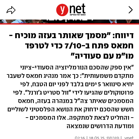
דיווח: "מסמך שאותר בעזה מוכיח -
חמאס פתח ב-7/10 כדי לטרפד
מו"מ עם סעודיה"
"אין ספק שהסכם הנורמליזציה הסעודי-ציוני
מתקדם משמעותית": כך אמר מנהיג חמאס לשעבר
יחיא סינוואר 5 ימים בלבד לפני יום הטבח, לפי
פרוטוקולים שהגיעו לידי "וול סטריט ג'ורנל". לפי
המסמכים שאיתר צה"ל במנהרה בעזה, חמאס
חשש שהסכם ידחוק את הנושא הפלסטיני לשוליים
- והחליט לצאת למתקפה. אלו המסמכים -
ומודעת הדרושים שנמצאה
ynet
| פורסם:
18.05.25 | 02:16