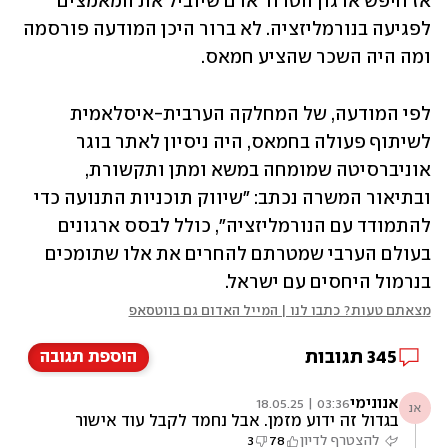
אז חיפש ארגון הטרור אדם שיוביל את המאמצים 
לפגיעה בנורמליזציה. לא ברור היכן המודעה פורסמה 
ומה היה השכר שהציע חמאס. 
לפי המודעה, של המחלקה הערבית-איסלאמית 
לשיתוף פעולה בחמאס, היה ניסיון לאתר בוגר 
אוניברסיטה שמומחה במשא ומתן ותקשורת, 
ובתיאור המשרה נכתב: "שיווק תוכניות התנועה כדי 
להתמודד עם הנורמליזציה", כולל לבסס ארגונים 
בעולם הערבי שמטרתם להחרים את אלו שתומכים 
בנרמול היחסים עם ישראל. 
מצאתם טעות? כתבו לנו | המייל האדום גם בווטסאפ
345
תגובות
הוספת תגובה
אנונימי
03:36 | 18.05.25
אנ
בגדול זה ידוע מזמן. אבל נחמד לקבל עוד אישור
רשמי וביחוד נחמד שהסעודים יקראו את זה.
להצטרף לדיון
78
3