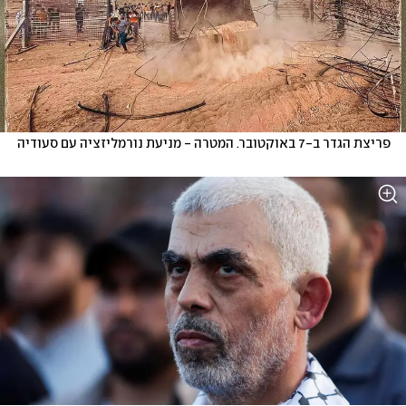
פריצת הגדר ב-7 באוקטובר. המטרה - מניעת נורמליזציה עם סעודיה