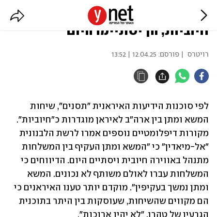
דיווח איראני: "השיחות עם ארה"ב
חיוביות, הן יסתיימו היום"
רויטרס
| פורסם:
12.04.25 | 13:52
לפי סוכנות הידיעות האיראנית "תסנים", שיחות 
המשא ומתן בין ארה"ב לאיראן מוגדרות כ"חיוביות". 
מקורות דיפלומטיים נוספים אמרו לרשת הלבנונית 
"אל-מיאדין" כי "המשא ומתן העקיף בין המשלחות 
מתנהל באווירה חיובית ויסתיים היום. הדיווחים כי 
המשלחות עברו לאולם משותף לא נכונים. המשא 
ומתן נמשך בעקיפין". מוקדם יותר טענו האיראנים כי 
הם מקווים שהשיחות, שעוסקות בין היתר בתוכנית 
הגרעין של טהרן, "לא יהיו ארוכות".