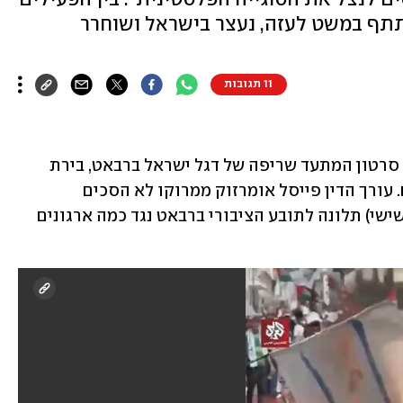
תתף במשט לעזה, נעצר בישראל ושוחרר
11 תגובות
בתחילת השבוע הופץ ברשתות הערביות סרטון המתעד שריפה של דגל ישראל ברבאט, בירת 
מרוקו, במהלך הפגנת תמיכה בפלסטינים. עורך הדין פייסל אומרזוק ממרוקו לא הסכים 
שהאירוע יעבור בשתיקה והגיש אתמול (שישי) תלונה לתובע הציבורי ברבאט נגד כמה ארגונים 