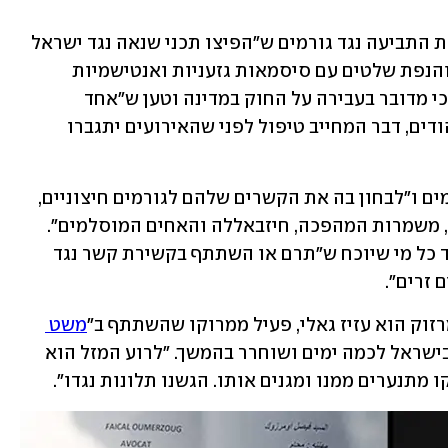
אומרזוק סיפר בשיחה עם ynet שהגיש את התביעה נגד גורמים ש"הפיצו תכני שנאה נגד ישראל 
וארה"ב הכוללים את שריפת דגל ישראל והנפת שלטים עם סיסמאות גזעניות ואנטישמיות 
קיצוניות המסיתות לשנאה". הוא הדגיש כי מדובר בעבירה על החוק במדינה וטען ש"אחד 
מהמסיתים קרא לתושבי מרקש לרצוח יהודים, דבר המחייב טיפול לפני שהאירועים יתגברו 
עורך הדין דרש לפתוח בחקירה נגד הגורמים ו"לבחון בה את הקשרים שלהם לגורמים חיצוניים, 
כולל אלג'יריה, משטרו של חמינאי בטהרן, משמרות המהפכה, חיזבאללה והאחים המוסלמים". 
אומרזוק דרש לקדם הליכים משפטיים נגד כל מי שיוכח ש"תרם או השתתף בקשירת קשר נגד 
 זרים". 
וק הוא עזיז גאלי, פעיל ממרוקו שהשתתף ב"
משט 
" לרצועת עזה ב-2025. גאלי נעצר בישראל לכמה ימים ושוחרר בהמשך. "לרוע המזל הוא 
 מתנערים ממנו ומגנים אותו. הגשנו תלונות נגדו".