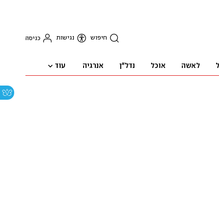
חיפוש
נגישות
כניסה
עוד
ל
לאשה
אוכל
נדל"ן
אנרגיה