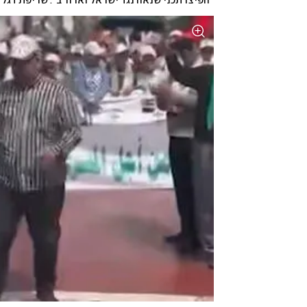
"הפיצו תכני שנאה נגד ישראל וארה"ב". שריפת דגל