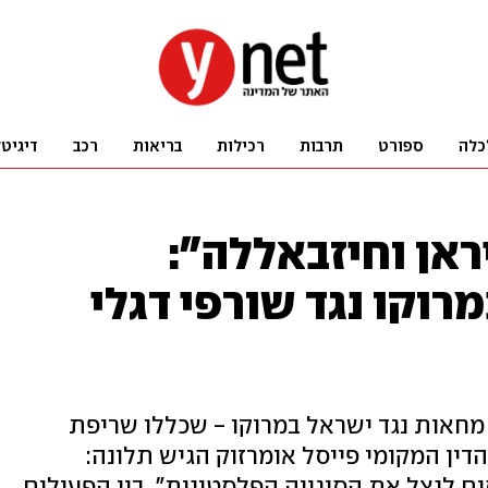
כלה
ספורט
תרבות
רכילות
בריאות
רכב
דיגיט
ראן וחיזבאללה":
וקו נגד שורפי דגלי
חאות נגד ישראל במרוקו - שכללו שריפת
הדין המקומי פייסל אומרזוק הגיש תלונה:
ים לנצל את הסוגייה הפלסטינית". בין הפעילים