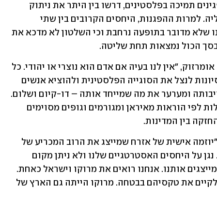
ברחבי המדינה. ברוב המקרים הביעו המפגינים תמיכה בפלסטינים, דרשו בין היתר את ניתוק 
היחסים עם ישראל וקראו לחרם כלכלי עליה. למרות ההפגנות, היחסים הקרובים בין שתי 
המדינות נשמרו. המתנגדים להפגנות טענו שלא מדובר בתופעה נרחבת וכי השלטון לא מדכא את 
סך הכול נמצאות תחת שליטה. 
"אנחנו בעד דו-קיום, שלום וקידמה" אמר אומרזוק, "אין לנו בעיה אם אדם הוא נוצרי או יהודי. כל 
אדם חי עם האמונות שלו". לדבריו, יש ניסיונות לנצל את הסוגייה הפלסטינית ולהוציא אנשים 
לרחובות, אך זה פוגע במרוקו עצמה וביציבותה ומערער את מה שמייחד אותה – דו-קיום ושלום. 
לפי עורך הדין, יש קבוצות במרוקו שפועלות לפי הוראות מאיראן ומגורמים וגופים מסוימים 
חזקה בין המדינות. 
על התלונה שהגיש אמר אומרזוק כי היא "יוזמה אישית של אזרח שמייצג את הרוב המכריע של 
העם. כולנו תומכים ביחסי מרוקו-ישראל. נגן על היחסים האסטרטגיים שלנו ולא ניתן מקום 
לארגונים הקיצוניים הללו. קיצונים אינם מייצגים אותנו. אנחנו רואים את מרוקו וישראל כאחת. 
לאחינו היהודים יש את הזכות להתפלל ולקיים את טקסיהם בבטחה. מרוקו הייתה גם הארץ של 