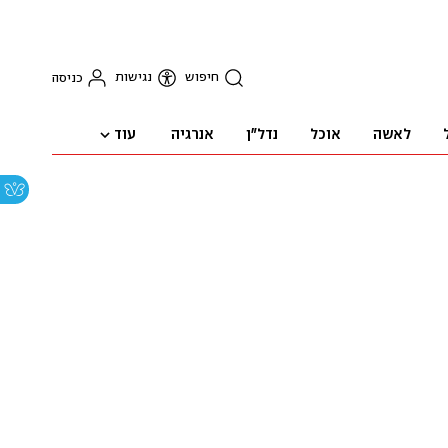
חיפוש
נגישות
כניסה
עוד
לאשה
אוכל
נדל"ן
אנרגיה