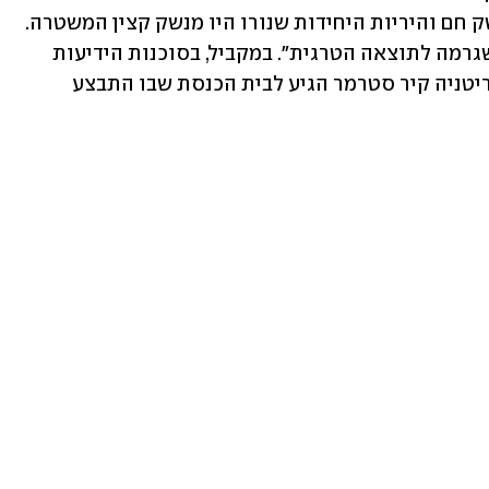
היא שהמחבל ג'יהאד א-שאמי לא נשא נשק חם והיריות היחידות שנורו היו מנשק קצין המשטרה. 
לכן ייתכן שהפציעה מירי המשטרה היא שגרמה לתוצאה הטרגית". במקביל, בסוכנות הידיעות 
הצרפתית AFP דיווחו כי ראש ממשלת בריטניה קיר סטרמר הגיע לבית הכנסת שבו התבצע 