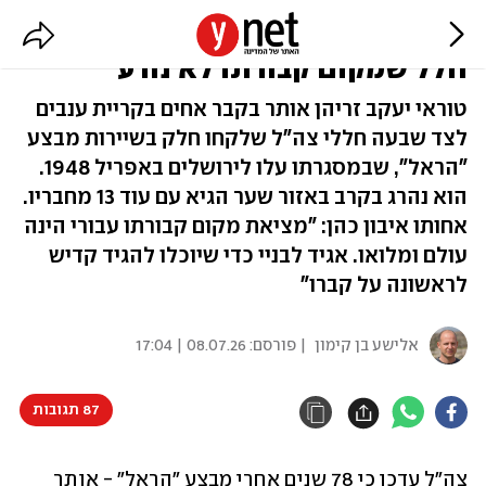
צה"ל הודיע: 78 שנים אחרי - אותר
חלל שמקום קבורתו לא נודע
טוראי יעקב זריהן אותר בקבר אחים בקריית ענבים
לצד שבעה חללי צה"ל שלקחו חלק בשיירות מבצע
"הראל", שבמסגרתו עלו לירושלים באפריל 1948.
הוא נהרג בקרב באזור שער הגיא עם עוד 13 מחבריו.
אחותו איבון כהן: "מציאת מקום קבורתו עבורי הינה
עולם ומלואו. אגיד לבניי כדי שיוכלו להגיד קדיש
לראשונה על קברו"
אלישע בן קימון
| פורסם:
08.07.26 | 17:04
87 תגובות
צה"ל עדכן כי 78 שנים אחרי מבצע "הראל" - אותר 