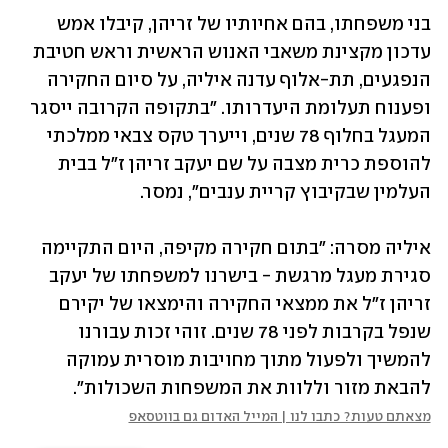
בני משפחתו, בהם אחיותיו של זריהן, קיבלו אמש 
עדכון מקצינת משאבי האנוש הראשית וראש חטיבת 
הנפגעים, תת-אלוף עדנה איליה, על סיום החקירה 
ופענוח תעלומת היעדרותו. "בתקופה הקרובה ייסגר 
המעגל בחלוף 78 שנים, וייערך טקס צבאי ממלכתי 
להוספת כרית מצבה על שם יעקב זריהן ז"ל בבית 
העלמין שבקיבוץ קריית ענבים", נמסר.
איליה מסרה: "בתום חקירה מקיפה, היום התקיימה 
סגירת מעגל מרגשת - בישרנו למשפחתו של יעקב 
זריהן ז"ל את ממצאי החקירה והימצאו של יקירם 
שנפל בקרבות לפני 78 שנים. זוהי זכות עבורנו 
להמשיך ולפעול מתוך מחויבות מוסרית עמוקה 
להבאת מזור וללוות את המשפחות השכולות".
מצאתם טעות? כתבו לנו | המייל האדום גם בווטסאפ