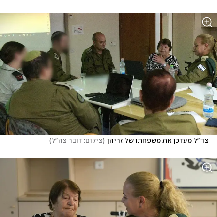
צה"ל מעדכן את משפחתו של זריהן
(
צילום: דובר צה"ל
)