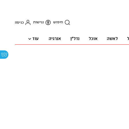
חיפוש
נגישות
כניסה
עוד
ל
לאשה
אוכל
נדל"ן
אנרגיה