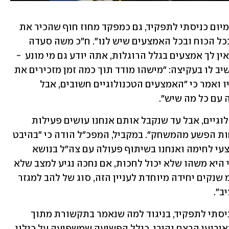
בנוגע לפשיעה במגזר הערבי אמר לוי כי "מיום כניסתי לתפקיד, גם כמפקד מחוז חוף שהכיר את 
הפשיעה הזו, חרטנו את דגלנו לטפל בה בכל הכוח ובכל האמצעים שיש לנו". ח"כ משה סעדה 
(הליכוד) קטע את המפכ"ל ואמר כי "אבל אין לך אמצעים בגלל הרוגלות, אתה יודע גם מי מונע  - 
היועמ"שית". ח"כ גלעד קריב (העבודה) השיב לו בעקיצה: "מישהו מודד תוך כמה זמן מזכירים את 
היועמ"שית בדיון". המפכ"ל המשיך בדבריו ואמר כי "האמצעים הטכנולוגיים חשובים, אבל 
עם כל מה שיש".
לוי ציין כי "נשמח לקבל את הכלים הטכנולוגיים, אבל עד שנקבל אותם אנחנו עושים פעילות 
ענפה. חרטנו על דגלנו להוציא את משפחות הפשע מהמשחק". במקביל, המפכ"ל הודה כי "בהיבט 
הכלכלי האמל"חי, לדאבוננו יש זליגת אמצעי לחימה ואנחנו בשיתוף פעולה עם צה"ל בנושא 
הזה". הוא הדגיש: "הפשיעה במגזר הערבי היא משהו שלא יכול לחכות, אם נחכה נגיע למצב שלא 
נוכל לטפל. בדיוני התקציב המלצנו לרה"מ שנקים יחידה מיוחדת לעניין הזה, סוג של להב למגזר 
ב".
לוי אמר בהמשך: "נתוני הפשיעה מרגע כניסתי לתפקיד, בניגוד למה שנאמר בתקשורת מתוך 
אינטרסים כאלה ואחרים, אנחנו בירידה באירועי הרצח והירי, כולל הפשיעה שמשפיעה על כולנו, 