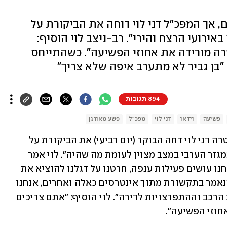
 אך המפכ"ל דני לוי דוחה את הביקורת על
באירועי הרצח והירי". רב-ניצב לוי הוסיף:
ה מורידה את אחוזי הפשיעה". כשהתייחס
בן גביר לא מתערב איפה שלא צריך"
894 תגובות
פשיעה
וידאו
דני לוי
מפכ"ל
פשע מאורגן
בצל הזינוק החריג בפשיעה, מפכ"ל המשטרה דני לוי דחה הבוקר (יום רביעי) את הביקורת על 
תפקוד הארגון, וטען כי "נתוני הפשיעה במגזר הערבי במצב מצוין לעומת מה שהיה". לוי אמר 
בוועדה לביטחון לאומי של הכנסת כי "אנחנו עושים פעילות ענפה, חרטנו על דגלנו להוציא את 
משפחות הפשע מהמשחק. בניגוד למה שנאמר בתקשורת מתוך אינטרסים כאלה ואחרים, אנחנו 
בירידה באירועי הרצח והירי, וגם בגניבות הרכב וההתפרצויות לדירה". לוי הוסיף: "אתם צריכים 
חוזי הפשיעה".