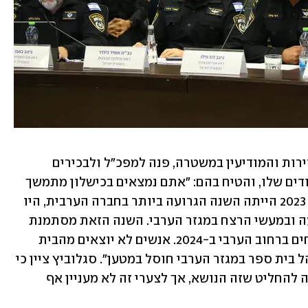
ח"כ יואב סגלוביץ, לשעבר ראש אגף החקירות והמודיעין במשטרה, פנה למפכ"ל ולבכירים 
הנוספים בדיון, שבעבר כמה מהם היו פקודים שלו, והטיח בהם: "אתם נמצאים בכישלון מתמשך 
של אכיפה - העובדות הן עלייה בפשיעה. 2023 הייתה השנה הגרועה ביותר בחברה הערבית, היו 
244 נרצחים. ב-2022 הייתה ירידה בפשיעה ובמעשי הרצח במגזר הערבי. השנה הזאת מסתמנת 
כשנה גרועה מאוד, היום יש כבר 205 נרצחים ברחוב הערבי ב-2024. אנשים לא יוצאים מהבית 
מהפחד, זאת המציאות. בשבוע שעבר מנהל בית ספר במגזר הערבי חוסל במטען". סגלוביץ ציין כי 
"זה לא טיפול רק למשטרה, המדינה צריכה להחליט שזה הנושא, אך לצערי זה לא מעניין אף 