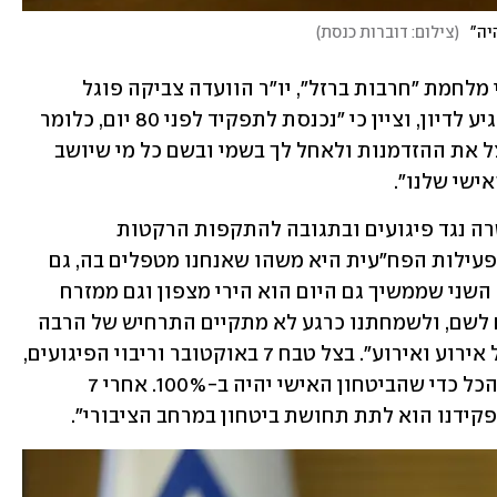
יה"
(
צילום: דוברות כנסת
)
בפתיחת הדיון הבוקר, בנושא יישום לקחי מלחמת "חרבות ברזל", יו"ר הוועדה צביקה פוגל 
(עוצמה יהודית) הודה למפכ"ל לוי על שהגיע לדיון, וציין כי "נכנסת לתפקיד לפני 80 יום, כלומר 
עוד לא עברו 100 ימי החסד. אני רוצה לנצל את ההזדמנות ולאחל לך בשמי ובשם כל מי שיושב 
ישי שלנו".
לוי התייחס בפתח דבריו לפעילות המשטרה נגד פיגועים ובתגובה להתקפות הרקטות 
והכטב"מים במהלך המלחמה, ואמר כי "הפעילות הפח"עית היא משהו שאנחנו מטפלים בה, גם 
מאיו"ש בואכה לתוך מדינת ישראל, הדבר השני שממשיך גם היום הוא הירי מצפון וגם ממזרח 
ומרצועת עזה. אנחנו הראשונים שמגיעים לשם, ולשמחתנו כרגע לא מתקיים התרחיש של הרבה 
מאוד זירות הרס, אבל אנחנו מטפלים בכל אירוע ואירוע". בצל טבח 7 באוקטובר וריבוי הפיגועים, 
לוי אמר כי "אנחנו עושים יחד עם השב"כ הכל כדי שהביטחון האישי יהיה ב-100%. אחרי 7 
פקידנו הוא לתת תחושת ביטחון במרחב הציבורי".