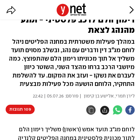
תיעוד חריג מקלנדיה: לוחם השליך
רימון הלם לרכב פלסטיני - ומנע
מהנהג לצאת
במהלך פעילות משטרתית במחנה הפליטים ניהל
לוחם מג"ב דין ודברים עם נהג, ובשלב מסוים תועד
משליך אל תוך מכוניתו רימון הלם שהתפוצץ. כמה
מיושבי הרכב ברחו מהצד השני, השוטר כיוון
לעברם את נשקו - ועזב את המקום. עד להשלמת
התחקיר, הלוחם הושעה מכל פעילות מבצעית
לירן תמרי
,
אלישע בן קימון
| פורסם:
05.07.26 | 22:42
109 תגובות
לוחם מג"ב תועד אמש (ראשון) משליך רימון הלם 
לתוך מכונית פלסטינית במחנה הפליטים קלנדיה 