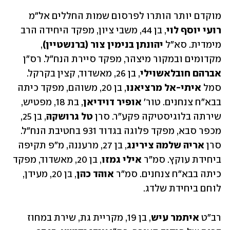
מוקדם יותר הותרו לפרסום שמות החללים אל"מ 
רועי יוסף לוי
, בן 44, משבי ציון, מפקד היחידה הרב 
מימדית. סא"ל 
יהונתן בנימין צור (ברנשטיין)
, 
מקדומים ובמקור מיצהר, מפקד סיירת הנח"ל. רס"ן 
אברהם חובלאשוילי
, בן 26, מאשדוד, קצין בקרקל. 
סמל 
איתי-אל מרציאנו
, בן 20, משוהם, מפקד כיתה 
בבא"ח צנחנים. טור' 
אופיר דוידיאן
, בת 18, מפטיש, 
שירתה בלוגיסטיקה פקע"ר. סרן 
טל גרושקה
, בן 25, 
מכפר סבא, מפקד פלוגה בגדוד 931 בחטיבת הנח"ל. 
סרן 
אריה שלמה צירינג
, בן 27, מרעננה, מ"פ תקיפה 
ביחידת עוקץ. סמ"ר 
אילי גמזו
, בן 20, מאשדוד, מפקד 
כיתה בבא"ח צנחנים. סמ"ר 
אוהד כהן
, בן 20, מעידן, 
לוחם ביחידת שלדג. 
רב"ט 
איתמר עיש
, בן 19, מקריית גת, שירת במחוז 