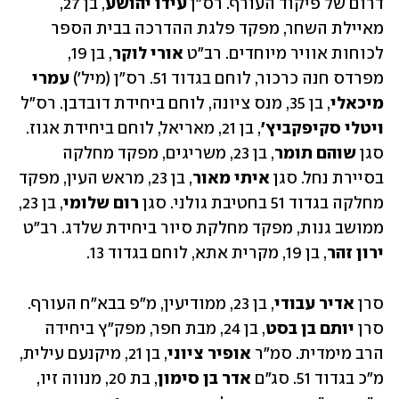
דרום של פיקוד העורף. רס"ן 
עידו יהושע
, בן 27, 
מאיילת השחר, מפקד פלגת ההדרכה בבית הספר 
לכוחות אוויר מיוחדים. רב"ט 
אורי לוקר
, בן 19, 
מפרדס חנה כרכור, לוחם בגדוד 51. רס"ן (מיל') 
עמרי 
מיכאלי
, בן 35, מנס ציונה, לוחם ביחידת דובדבן. רס"ל
ויטלי סקיפקביץ'
, בן 21, מאריאל, לוחם ביחידת אגוז. 
סגן 
שוהם תומר
, בן 23, משריגים, מפקד מחלקה 
בסיירת נחל. סגן 
איתי מאור
, בן 23, מראש העין, מפקד 
מחלקה בגדוד 51 בחטיבת גולני. סגן 
רום שלומי
, בן 23, 
ממושב גנות, מפקד מחלקת סיור ביחידת שלדג. רב"ט 
ירון זהר
, בן 19, מקרית אתא, לוחם בגדוד 13.
סרן 
אדיר עבודי
, בן 23, ממודיעין, מ״פ בבא״ח העורף. 
סרן 
יותם בן בסט
, בן 24, מבת חפר, מפק״ץ ביחידה 
הרב מימדית. סמ"ר 
אופיר ציוני
, בן 21, מיקנעם עילית, 
מ"כ בגדוד 51. סג"ם 
אדר בן סימון
, בת 20, מנווה זיו, 