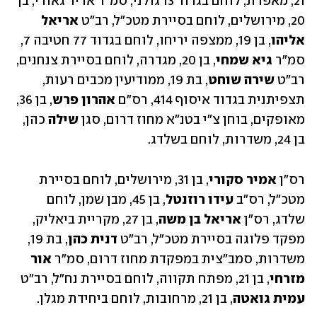
21, מאפרת, לוחם בגדוד 13 גולני, סמ"ר אדיר גאורי, בן 
20, מירושלים, לוחם בסיירת מטכ"ל, רב"ט 
אריאל 
אליהו
, בן 19, ממצפה יריחו, לוחם בגדוד 77 חטיבה 7, 
סמ"ר 
גיא שמחי
, בן 20, מגדרה, לוחם בסיירת צנחנים, 
רב"ט 
שירה שוחט
, בת 19, ממודיעין מכבים רעות, 
תצפיתנית בגדוד איסוף 414, רס"ם 
אהרון פרש
, בן 36, 
מאופקים, בוחן צ"י בטנ"א מחוז דרום, סגן 
שילה 
כהן, 
בן 24, משדרות, לוחם בשלדג.
רס"ן 
אמיר סקורי
, בן 31, מירושלים, לוחם בסיירת 
מטכ"ל, רס"ב 
עידו רוזנטל
, בן 45, מבן שמן, לוחם 
שלדג, רס"ן 
אריאל בן משה
, בן 27, מקריית ביאליק, 
מפקד פלוגה בסיירת מטכ"ל, רב"ט 
דנית כהן
, בת 19, 
משדרות, סמב"צית במפקדת מחוז דרום, סמ"ר 
אור 
מזרחי
, בן 21, מפתח תקווה, לוחם בסיירת נח"ל, רב"ט 
עמית גואטה
, בן 21, מרחובות, לוחם ביחידת מגלן.