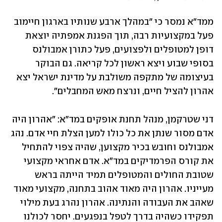
ממד"א נמסר כי "במהלך ארבע שנותיו בארגון חיימוב 
פעל במקצועיות רבה, תוך הפגנת אמפתיה יוצאת 
דופן למטופלים ולפצועים, פעל כתורן אמבולנס 
בסופי שבוע ויצא ראשון לכל קריאה. גם הבוקר 
בעיצומה של מתקפה משולבת על מדינת ישראל יצא 
אהרון להציל חיים, ונרצח מאש המחבלים".
דני שטרקמן, מנהל תחנת אופקים במד"א: "אהרון היה 
אדם מסור שנתן את כל כולו למען הצלת חיי אדם. נהג 
אמבולנס וחובש בכיר מקצוען, שהיה צפוי להתחיל 
את קורס הפרמדיקים במד"א. אדם אחראי מקצועי 
שטובת החולים והמטופלים תמיד הייתה בראש 
מעייניו. אהרון היה מאוד אהוב בתחנה, מקצועי מאוד 
שאהב את העבודה והנתינה. אהרון נהרג בעת מילוי 
תפקידו כשהיה בדרך לטפל בנפגעים. יחסר לכולנו 