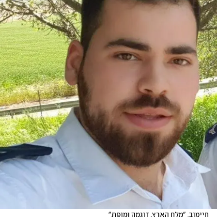
חיימוב. "מלח הארץ, דוגמה ומופת"