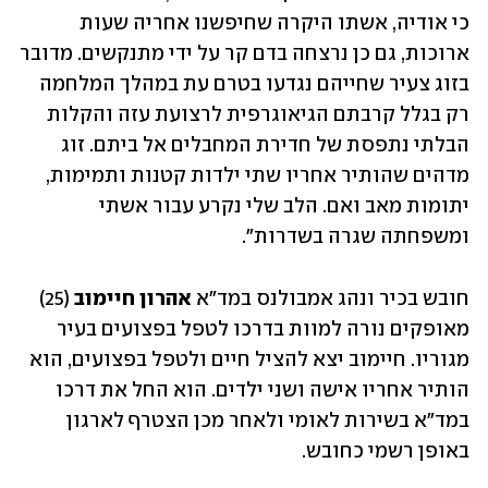
כי אודיה, אשתו היקרה שחיפשנו אחריה שעות 
ארוכות, גם כן נרצחה בדם קר על ידי מתנקשים. מדובר 
בזוג צעיר שחייהם נגדעו בטרם עת במהלך המלחמה 
רק בגלל קרבתם הגיאוגרפית לרצועת עזה והקלות 
הבלתי נתפסת של חדירת המחבלים אל ביתם. זוג 
מדהים שהותיר אחריו שתי ילדות קטנות ותמימות, 
יתומות מאב ואם. הלב שלי נקרע עבור אשתי 
ומשפחתה שגרה בשדרות".
חובש בכיר ונהג אמבולנס במד"א 
אהרון חיימוב
 (25) 
מאופקים נורה למוות בדרכו לטפל בפצועים בעיר 
מגוריו. חיימוב יצא להציל חיים ולטפל בפצועים, הוא 
הותיר אחריו אישה ושני ילדים. הוא החל את דרכו 
במד"א בשירות לאומי ולאחר מכן הצטרף לארגון 
באופן רשמי כחובש.  