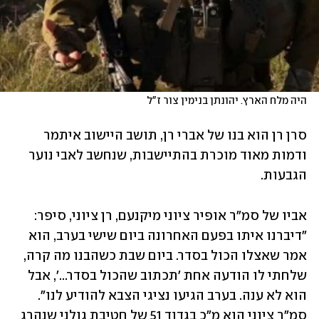
היה מלח הארץ. יהונתן בנימין צור ז"ל
סרן רן הוא בנו של אברי רן, תושב היישוב איתמר 
ודמות מאוד מוכרת בהתיישבות, שנחשב לאבי נוער 
הגבעות. 
אביו של סמ"ר אופיר ציוני מיקנעם, רן ציוני, סיפר: 
"דיברנו איתו בפעם האחרונה ביום שישי בערב, הוא 
אמר שאצלו הכול בסדר. ביום שבת כשהבנו מה קרה, 
שלחתי לו הודעה אחת 'תכתוב שהכול בסדר...', אבל 
הוא לא ענה. בערב הגיעו נציגי הצבא להודיע לנו". 
סמ"ר ציוני הוא מ"כ בגדוד 51 של חטיבת גולני שנהרג 