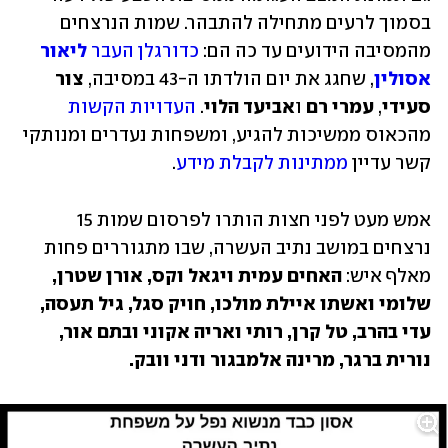
בסמוך לרעים מתחילה להתבהר. שמות הנרצחים 
מהמסיבה הידועים עד כה הם: 
כדורגלן העבר 
ליאור 
אסולין
, שחגג את יום הולדתו ה-43 במסיבה, 
צור 
סעידי
, 
עמרי רם
 ו
אביעד הלוי
. 
העדויות הקשות
מהכאוס ממשיכות להגיע, ומשפחות נעדרים ומנותקי 
קשר עדיין 
ממתינות לקבלת מידע
.  
אמש מעט לפני חצות הותרו לפרסום שמות 15 
נרצחים במושב נתיב העשרה, שבו מתגוררים פחות 
מאלף איש: 
האחים עמית ויגאל וקס, אורן שטרן, 
שלומי ואשתו איילת מולכו, חויק סגל, גיל תעסה, 
עדי בהרב, טל קרן, רותי ואריה אקוני ובתם אור, 
נורית ברגר, מרינה אלמבגור ודני וובק.