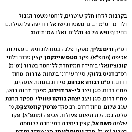
בקרבות לקחו חלק שוטרים, לוחמי משמר הגבול 
ולוחמי ימ"מ רבים. משטרת ישראל הודיעה על נפילתם 
בחירוף נפש של 34 חללים. ואלו שמותיהם:
רפ"ק 
ודים בליך
, מפקד פלגה במנהלת תיאום פעולות 
אכיפה (מתפ"א). פקד 
סטס שיינקמן
, קצין טרור בלתי 
קובנציונאלי ביחידה המיוחדת ללוחמה בטרור (ימ"מ). 
רס"ב 
דניס בלנקי
, סייר עירוני בתחנת שדרות, מחוז 
דרום. רס"מ 
דבורה אברהם
, סיירת בתחנת אופקים, 
מחוז דרום. סגן ניצב 
ג'י-אר דוידוב
, מפקד תחנת רהט, 
מחוז דרום. סגן ניצב 
יצחק בזוקה שווילי
, מפקד תחנת 
שגב שלום, מחוז דרום. רב פקד 
מרטין קוזמיצקס
, מ' 
פלגה במנהלת תיאום פעולות אכיפה (מתפ"א). פקד 
שלמה 
משה אל
, קצין ביחידה המיוחדת ללוחמה 
בטרור (ימ"מ). פקד 
ניסים לוגסי
, סגן מפקד יחידת 