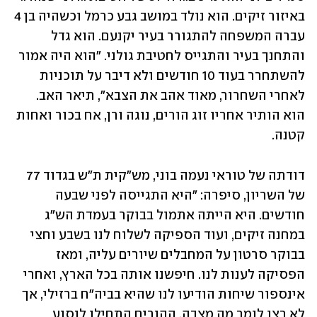
באיזור זיקים. הוא נולד במושב גבע כרמל וכשהיה בן 4 
עברה המשפחה להתגורר בעיר יקנעם. הוא גדל 
והתחנך בעיר והתגייס לחטיבת גולני. "הוא היה אמור 
להשתחרר בעוד 10 חודשים ולא דיבר על תוכניות 
לאחרי השחרור, מאוד אהב את הצבא", תיאר האב. 
הוא הותיר אחריו זוג הורים, נוגה ורן, אח בכור ואחות 
קטנה.
דודתה של טוראי נעמה בוני, מש"קית ת"ש בגדוד 77 
של השריון, סיפרה: "היא התגייסה לפני שבעה 
חודשים. היא הייתה אתמול בבוקר בעמדת הש"ג 
במחנה זיקים, ועוד הספיקה לשלוח לנו בשבע וחצי 
בבוקר סרטון על המחבלים שיורים עליה, ומאז 
הפסיקה לענות לנו. חיפשנו אותה בכל הארץ, ואחרי 
אינספור שיחות הודיעו לנו שהיא בביה"ח ברזילי, אך 
לא רצו לומר מה מצבה. ההורים התחילו לנסוע 