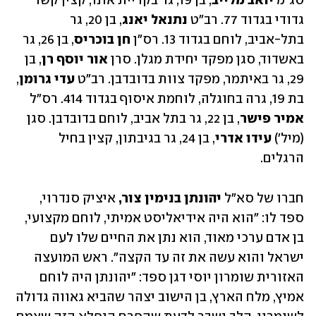
סג"מ 
יואב מלייב
, בן 19, גר בקריית אונו, קצין קשר 
גדודי בגדוד 77. רב״ט 
נתנאל יאנג
, בן 20, גר 
בתל-אביב, לוחם בגדוד 13. רס״ן 
חן בוכריס
, בן 26, גר 
באשדוד, סגן מפקד יחידת מגלן. סרן 
אור יוסף רן
, בן 
29, גר באיתמר, מפקד צוות בדובדבן. רב״ט
 עדי גרומן
, 
בת 19, גרה בחוגלה, לוחמת איסוף בגדוד 414. רס״ל 
אמיר פישר
, בן 22, גר בתל אביב, לוחם בדובדבן. סגן 
(מיל׳) 
עידו אדרי
, בן 24, גר בגיבתון, קצין בחיל 
הרגלים.
חברו של סא"ל 
יהונתן בנימין צור, 
איציק סנדרוי, 
ספד לו: "הוא היה אידיאליסט אמיתי, לוחם מקצועי, 
בן אדם ערכי מאוד, הוא נתן את החיים שלו לעם 
ישראל והוא עשה את זה עד הקצה". ראש המועצה 
האזורית שומרון יוסי דגן ספד: "יהונתן היה לוחם 
אמיץ, מלח הארץ, בן הישוב יצהר שהביא גאווה גדולה 