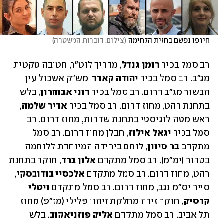
חירפו נפשם בחזית הלחימה
(
צילום: דוברות המשטרה
)
רב סמל בכיר 
רומן גנדל
, מדריך לוט"ר, חטיבה טקטית 
מג"ב. רב סמל בכיר 
יהודה קאדר
, מש"ק אשכול עין 
הבשור מג"ב דרום. רב סמל בכיר 
רוני אבוהרון
, בלש 
בתחנת רהט, מחוז דרום. רב סמל בכיר 
אדיר שלמה
, 
ראש מטה לוגיסטי בתחנת שדרות, מחוז דרום. רב 
סמל בכיר 
יגאל אילוז
, חבלן מחוז דרום. רב סמל 
מתקדם
 בר סיוון
, לוחם ביחידה המיוחדת ללוחמה 
בטרור (ימ"מ). רב סמל מתקדם 
אלון ברד
, חוקר בתחנת 
רהט, מחוז דרום. רב סמל מתקדם 
אלכסיי בודובסקי
, 
סייר יס"מ נגב, מחוז דרום. רב סמל מתקדם 
ויטלי 
קרסיק
, חוקר זירה מחלקת זיהוי פלילי (מז"פ) מחוז 
תל אביב. רב סמל מתקדם 
אליק פוזניאקוב
, בלש 