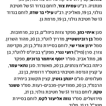
מנתניה. רב"ט 
עמית צור
, לוחם בגדוד 51 של חטיבת 
גולני, בן 19, מאליכין. רב"ט 
עילי בר שדה
, לוחם בגדוד 
13 של חטיבת גולני, בן 19, מרמת גן. 
סגן 
איתי כהן
, מפקד צוות ביהל"ם, בן 22, מרחובות. 
סמל 
בן רובינשטיין
, מדריך לוט"ר, בן 20, מהוד השרון. 
סמל 
ירון אורי שי
, לוחם בסיירת נח"ל, בן 21, מקדימה 
צורן. סרן (מיל') 
רועי נגרי
, מפק"ץ בביה"ס ללוט"ר, בן 
28, מתל אביב. סמ"ר 
יוסף איתמר ברוכים
, מפקד 
כיתה בבא"ח צנחנים, בן 20, מאשדוד. סגן 
נתאי עמר
, 
ע' קצין הנדסה חטיבתי בחטמ"ר דרומית, בן 22, 
מעלומים. סג"ם 
יונתן גוטין
, קצין תקשוב ביחידה 
הרבמ"ד, בן 20, ממודיעין-מכבים-רעות. סמ"ר 
טשגר 
טקה
, לוחם בגדוד 51 של חטיבת גולני, בן 21, 
מירושלים. סמ"ר 
נווה אליעזר לקס
, לוחם בסיירת 
מטכ"ל, בן 21, מלוד.