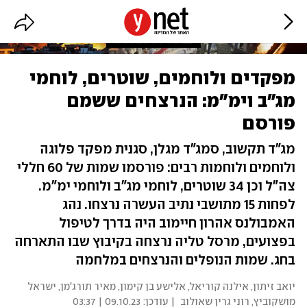
מפקדים ולוחמים, שוטרים, לוחמי
מג"ב וימ"מ: הנרצחים ששמם
פורסם
מג"ד תקשוב, סמג"ד מגלן, סגנית מפקד פלוגה
ולוחמים ולוחמות רבים: פורסמו שמות של 60 חללי
צה"ל וכן 34 שוטרים, לוחמי מג"ב ולוחמי ימ"מ.
לפחות 15 מתושבי נתיב העשרה נרצחו. נהג
האמבולנס אהרון חיימוב היה בדרך לטיפול
בפצועים, מרסל טליה נרצחה בקיבוץ שבו התארחה
בחג. שמות הנופלים והנרצחים במלחמה
יואב זיתון, אילנה קוריאל, אלישע בן קימון, מאיר תורג'מן, ישראל
מושקוביץ, רוני גרין שאולוב
| עודכן:
09.10.23 | 03:37