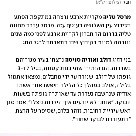
וובק
(
צילום: זק"א
)
מרסל טליה
 מקריית ארבע נרצחה במתקפת הפתע 
בקיבוץ עין השלושה בעוטף עזה. מרסל עברה מחוות 
טליה בדרום הר חברון לקריית ארבע לפני כמה שנים, 
ונורתה למוות בקיבוץ שבו התארחה לרגל החג.
בני הזוג 
דולב ואודיה סויסה
 נרצחו בעיר מגוריהם 
בשדרות. הם הותירו שתי בנות קטנות, בגיל 7 ו-3. 
גופתו של דולב, שנורה על ידי מחבלים, נמצאו אתמול 
בלילה, אולם במהלך כל הלילה חיפשו אחר אשתו 
אודיה שנחשבה נעדרת עד שאותרה גופתה בשעות 
הבוקר. "אנחנו לא יודעים איך הילדות ניצלו", אמר סגן 
ראש עיריית רחובות, זוהר בלום, שסיפר על הרצח, 
"התעוררנו לבוקר שחור".