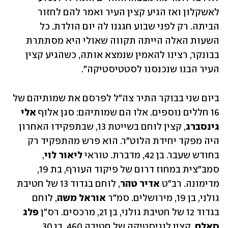
לאשקלון ואז הגיע קצין העיר ואמר להם לחזור 
הביתה. רק לפני שבוע חגגנו לה יום הולדת. כל 
השעות האלה הייתה תקווה שאולי היא מסתתרת 
בבונקר, רצינו להאמין שנמצא אותה, כשהגיע קצין 
העיר הבנו שנכנסנו לסטטיסטיקה".
ביום שני בבוקר התיר צה"ל לפרסם את שמותיהם של 
16 חללים נוספים. אלו הם שמותיהם: סגן אלוף 
אלי 
גינסברג
, קצין לוחם בשייטת 13, שבתפקידו האחרון 
היה מפקד יחידת הלוט"ר. הוא פרש מהתפקיד רק 
בחודש שעבר. בן 42, מדברת. טוראי 
ליאור לוי
, 
סמב"צית במחוז דרום של פיקוד העורף, בת 19, 
מדימונה. רב"ט 
אדיר טהר
, לוחם בגדוד 13 של חטיבת 
גולני, בן 19, מירושלים. סמ"ר 
אוראל משה
, לוחם 
בגדוד 12 של חטיבת גולני, בן 21, מרכסים. רס"ן 
פלג 
סאלם
, קצין לוגיסטיקה של חטיבה 460, בן 30, 