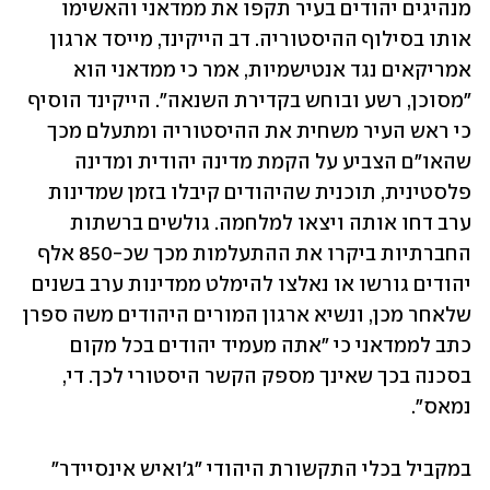
מנהיגים יהודים בעיר תקפו את ממדאני והאשימו 
אותו בסילוף ההיסטוריה. דב הייקינד, מייסד ארגון 
אמריקאים נגד אנטישמיות, אמר כי ממדאני הוא 
"מסוכן, רשע ובוחש בקדירת השנאה". הייקינד הוסיף 
כי ראש העיר משחית את ההיסטוריה ומתעלם מכך 
שהאו"ם הצביע על הקמת מדינה יהודית ומדינה 
פלסטינית, תוכנית שהיהודים קיבלו בזמן שמדינות 
ערב דחו אותה ויצאו למלחמה. גולשים ברשתות 
החברתיות ביקרו את ההתעלמות מכך שכ-850 אלף 
יהודים גורשו או נאלצו להימלט ממדינות ערב בשנים 
שלאחר מכן, ונשיא ארגון המורים היהודים משה ספרן 
כתב לממדאני כי "אתה מעמיד יהודים בכל מקום 
בסכנה בכך שאינך מספק הקשר היסטורי לכך. די, 
נמאס". 
במקביל בכלי התקשורת היהודי ״ג׳ואיש אינסיידר״ 