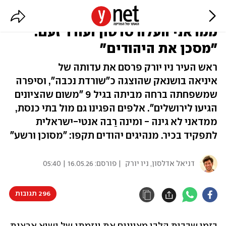
בניו יורק ציינו את יום הנכבה,
ממדאני העלה סרטון ועורר זעם:
"מסכן את היהודים"
ראש העיר ניו יורק פרסם את עדותה של
איניאה בושנאק שהוצגה כ"שורדת נכבה", וסיפרה
שמשפחתה ברחה מביתה בגיל 9 "משום שהציונים
הגיעו לירושלים". אלפים הפגינו גם מול בתי כנסת,
ממדאני לא גינה - ומינה רַבה אנטי-ישראלית
לתפקיד בכיר. מנהיגים יהודים תקפו: "מסוכן ורשע"
דניאל אדלסון, ניו יורק
| פורסם:
16.05.26 | 05:40
296 תגובות