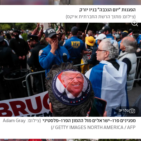
הפגנות "יום הנכבה" בניו יורק
(
צילום: מתוך הרשת החברתית איקס
)
גלריה
מפגינים פרו-ישראלים מול ההמון הפרו-פלסטיני
(
צילום: Adam Gray 
)
/ GETTY IMAGES NORTH AMERICA / AFP