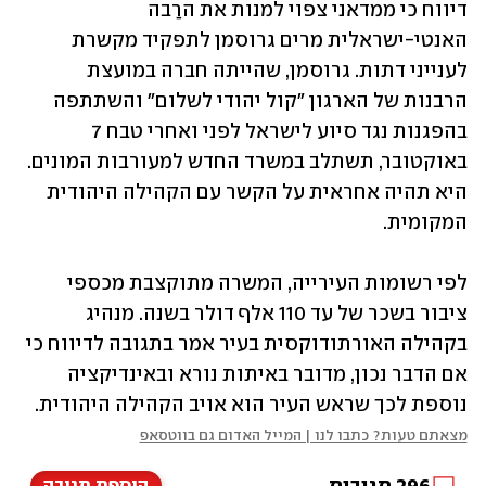
דיווח כי ממדאני צפוי למנות את הרַבה 
האנטי-ישראלית מרים גרוסמן לתפקיד מקשרת 
לענייני דתות. גרוסמן, שהייתה חברה במועצת 
הרבנות של הארגון ״קול יהודי לשלום״ והשתתפה 
בהפגנות נגד סיוע לישראל לפני ואחרי טבח 7 
באוקטובר, תשתלב במשרד החדש למעורבות המונים. 
היא תהיה אחראית על הקשר עם הקהילה היהודית 
המקומית. 
לפי רשומות העירייה, המשרה מתוקצבת מכספי 
ציבור בשכר של עד 110 אלף דולר בשנה. מנהיג 
בקהילה האורתודוקסית בעיר אמר בתגובה לדיווח כי 
אם הדבר נכון, מדובר באיתות נורא ובאינדיקציה 
נוספת לכך שראש העיר הוא אויב הקהילה היהודית.
מצאתם טעות? כתבו לנו | המייל האדום גם בווטסאפ