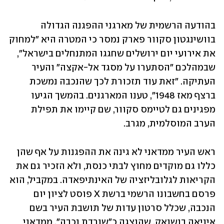
בהודעה הרשמית של מארגני ההפגנה הגדולה 
בוושינגטון סקוור פארק נמסר כי המטרה היא "למחוק 
את אירועי יום ירושלים שחגגו המתנחלים בישראל", 
שבמהלכם "הסתערו על מסגד אל-אקצה" והעיר 
העתיקה. "זאת עוד תזכורת לכך שהנכבה נמשכת 
ברצף מאז 1948", טענו המארגנים. בהמשך הגיעו 
מפגינים גם לטיימס סקוור, שם קיימו את תפילת 
הערב המוסלמית, מגרב. 
ראש העיר ממדאני לא גינה את ההפגנות על אף שהן 
כללו גם מוקדים מחוץ לבתי כנסת, ולא הזכיר גם את 
הקריאות לגלובליזציה של האינתיפאדה. במקביל, הוא 
פרסם בחשבונו הרשמי ברשת X פוסט לציון יום 
הנכבה, שכלל סרטון עדות של תושבת העיר בשם 
איניאה בושנאק, שהוצגה כ״שורדת נכבה״. ממדאני 