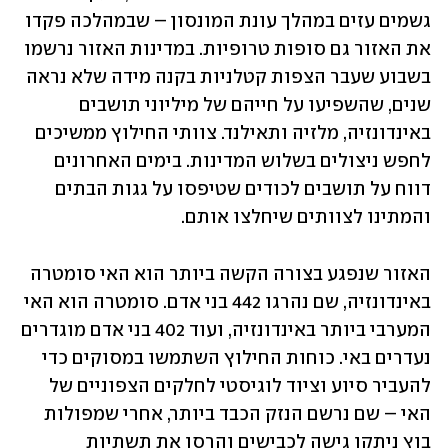
גשמים עזים במהלך עונת המונסון – שבמהלכה פקדו 
את האזור גם סופות טרופיות. במדינות האזור נרשמו 
בשבוע שעבר הצפות קטלניות בקנה מידה שלא נראה 
שנים, שהשפיעו על חייהם של מיליוני תושבים 
באינדונזיה, מלזיה ותאילנד. צוותי החילוץ ממשיכים 
לחפש ניצולים בשלוש המדינות. בימים האחרונים 
דווח על תושבים לכודים שטיפסו על גגות הבתים 
והמתינו לצוותים שיחלצו אותם. 
האזור שנפגע בצורה הקשה ביותר הוא האי סומטרה 
באינדונזיה, שם נהרגו 442 בני אדם. סומטרה הוא האי 
המערבי ביותר באינדונזיה, ועוד 402 בני אדם מוגדרים 
נעדרים באי. כוחות החילוץ השתמשו במסוקים כדי 
להעביר סיוע וציוד לוגיסטי לחלקים הצפוניים של 
האי – שם נרשם הנזק הכבד ביותר, אחרי שמפולות 
בוץ ניתקו גישה לכבישים והרסו את תשתיות 