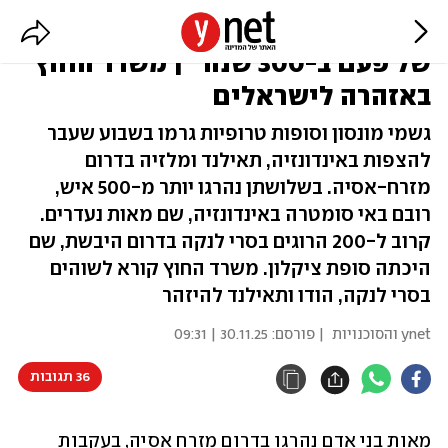
800 הרוגים בהצפות באסיה: "גשם
של פעם ב-300 שנה" | משרד החוץ
באזהרה לישראלים
גשמי מונסון וסופות טרופיות גרמו בשבוע שעבר
להצפות באינדונזיה, תאילנד ומלזיה בדרום
מזרח-אסיה. בשלושתן נהרגו יותר מ-500 איש,
רובם באי סומטרה באינדונזיה, שם מאות נעדרים.
קרוב ל-200 הרוגים בסרי לנקה בדרום היבשת, שם
היכתה סופת ציקלון. משרד החוץ קורא לשוהים
בסרי לנקה, הודו ותאילנד להיזהר
ynet והסוכנויות
| פורסם:
30.11.25 | 09:31
36 תגובות
מאות בני אדם נהרגו בדרום מזרח אסיה, בעקבות 