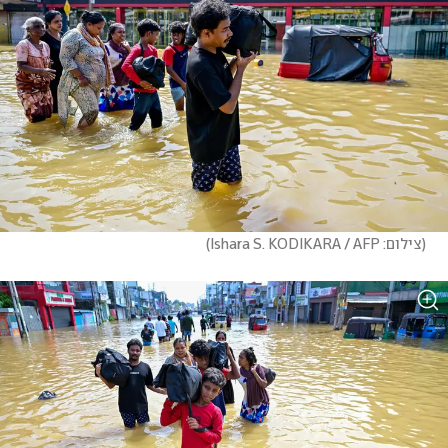
(
צילום: Ishara S. KODIKARA / AFP
)