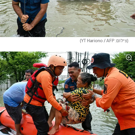
(
צילום: YT Hariono / AFP
)