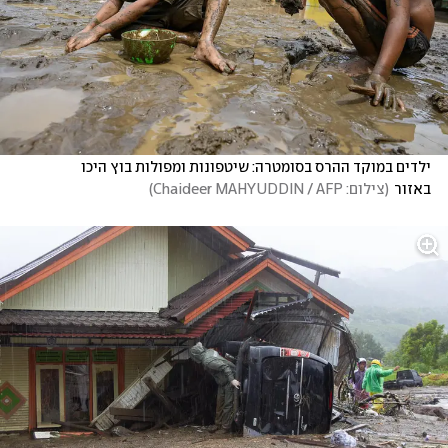
ילדים במוקד ההרס בסומטרה: שיטפונות ומפולות בוץ היכו 
באזור
(
צילום: Chaideer MAHYUDDIN / AFP
)