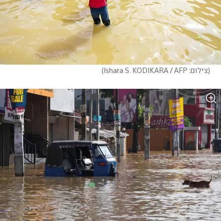
(
צילום: Ishara S. KODIKARA / AFP
)