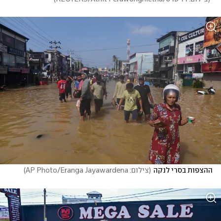
ההצפות בסרי לנקה
(
צילום: AP Photo/Eranga Jayawardena
)