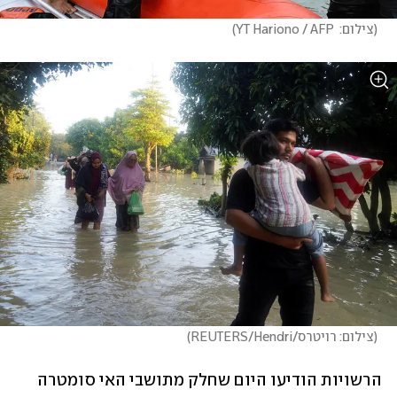
(
צילום:  YT Hariono / AFP
)
(
צילום: רויטרס/REUTERS/Hendri
)
הרשויות הודיעו היום שחלק מתושבי האי סומטרה 