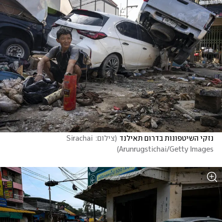
נזקי השיטפונות בדרום תאילנד
(
צילום: Sirachai 
)
Arunrugstichai/Getty Images