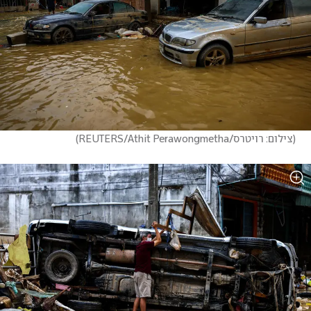
(
צילום: רויטרס/REUTERS/Athit Perawongmetha
)