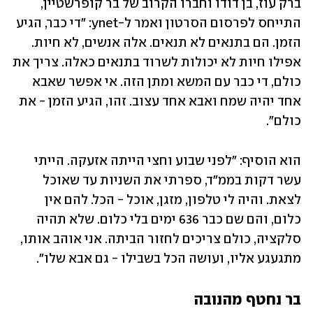
ברק עוז, בן דודו וחברו הקרוב של בר קופרשטיין, 
התייחס לפרסום הסרטון ואמר ל-ynet: "די כבר, הגיע 
הזמן. הם בתנאים לא תנאים. אלה אנשים, לא חיות. 
אפילו חיות לא יכולות לשרוד בתנאים כאלה. צריך את 
כולם, די כבר עם המשא ומתן הזה. אי אפשר שאבא 
אחד יהיה שמח ואבא אחד עצוב. זהו, הגיע הזמן - את 
כולם".
הוא הוסיף: "לפני שבוע וחצי הייתה אזעקה. הייתי 
עשר דקות בממ"ד, ספרתי את השניות עד שאוכל 
לצאת. והיה לי טלפון, מזגן, אוכל - הכל. להם אין 
כלום, והם שם כבר 636 ימים בלי כלום. שלא תהיה 
סלקציה, כולם צריכים לחזור הביתה. אני אוהב אותו, 
מתגעגע אליו, ועושה הכל בשבילו - גם אבא שלו".
בר נחטף מהנובה