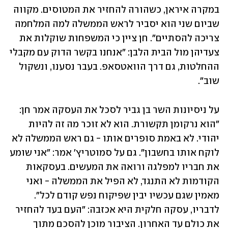
במקרה איראן, כשהורה להחזיר את המטוסים. מקווה 
שביום שני הוא יסביר לראש הממשלה למה המלחמה 
צריכה להסתיים". חן ציין כי המשפחות שוקלות את 
צעדיהן מול הבית הלבן: "אנחנו בקשר הדוק עם מקבלי 
ההחלטות, גם דרך הוואטסאפ. בעבר נסענו, ונשקול 
שוב".
על ניסיונות השר בן גביר לסכל את העסקה אמר חן: 
"הוא נרקומן תקשורת. הוא לא זוכר מה זה להיות 
יהודי. לא באמת סופרים אותו - גם ראש הממשלה לא 
לוקח אותו בחשבון". גם על סמוטריץ' אמר: "אני שומע 
את חבריו למפלגה ורואה את המעשים. בעסקאות 
הקודמות לא התנגד, לא הפיל את הממשלה - ואני 
מאמין שגם עכשיו יבין שפיקוח נפש קודם לכל". 
לדבריו, עסקה חלקית היא אכזבה: "העם בעד להחזיר 
את כולם עד האחרון. הציבור מוכן להסכם מתוך 