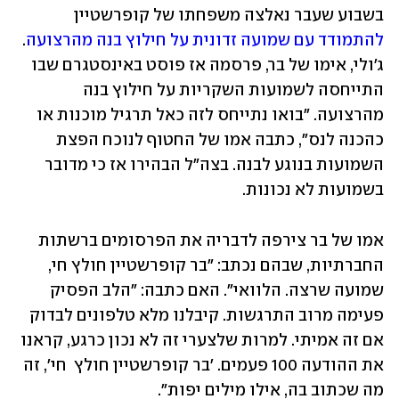
בשבוע שעבר נאלצה משפחתו של קופרשטיין 
להתמודד עם שמועה זדונית על חילוץ בנה מהרצועה
. 
ג'ולי, אימו של בר, פרסמה אז פוסט באינסטגרם שבו 
התייחסה לשמועות השקריות על חילוץ בנה 
מהרצועה. "בואו נתייחס לזה כאל תרגיל מוכנות או 
כהכנה לנס", כתבה אמו של החטוף לנוכח הפצת 
השמועות בנוגע לבנה. בצה"ל הבהירו אז כי מדובר 
בשמועות לא נכונות. 
אמו של בר צירפה לדבריה את הפרסומים ברשתות 
החברתיות, שבהם נכתב: "בר קופרשטיין חולץ חי, 
שמועה שרצה. הלוואי". האם כתבה: "הלב הפסיק 
פעימה מרוב התרגשות. קיבלנו מלא טלפונים לבדוק 
אם זה אמיתי. למרות שלצערי זה לא נכון כרגע, קראנו 
את ההודעה 100 פעמים. 'בר קופרשטיין חולץ  חי', זה 
מה שכתוב בה, אילו מילים יפות".