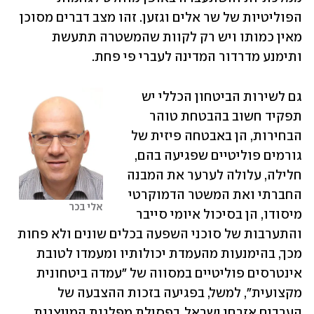
הפוליטיות של שר אלים וגזען. זהו מצב דברים מסוכן 
מאין כמותו ויש רק לקוות שהמשטרה תתעשת 
ותימנע מדרדור המדינה לעברי פי פחת.
גם לשירות הביטחון הכללי יש 
תפקיד חשוב בהבטחת טוהר 
הבחירות, הן באבטחה פיזית של 
גורמים פוליטיים שפגיעה בהם, 
חלילה, עלולה לערער את המבנה 
החברתי ואת המשטר הדמוקרטי 
אלי בכר
מיסודו, הן בסיכול איומי סייבר 
והתערבות של סוכני השפעה בכלים שונים ולא פחות 
מכך, בהימנעות מהעמדת יכולותיו ומעמדו לטובת 
אינטרסים פוליטיים במסווה של ״עמדה ביטחונית 
מקצועית״, למשל, בפגיעה בזכות ההצבעה של 
הערבים אזרחי ישראל, בפסילת מפלגות המייצגות 