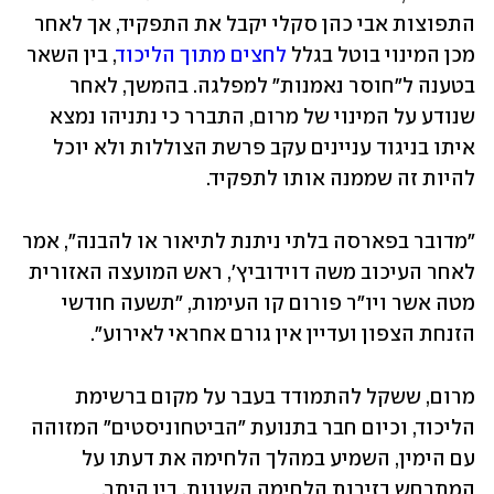
התפוצות אבי כהן סקלי יקבל את התפקיד, אך לאחר 
מכן המינוי בוטל בגלל 
לחצים מתוך הליכוד
, בין השאר 
בטענה ל"חוסר נאמנות" למפלגה. בהמשך, לאחר 
שנודע על המינוי של מרום, התברר כי נתניהו נמצא 
איתו בניגוד עניינים עקב פרשת הצוללות ולא יוכל 
להיות זה שממנה אותו לתפקיד. 
"מדובר בפארסה בלתי ניתנת לתיאור או להבנה", אמר 
לאחר העיכוב משה דוידוביץ', ראש המועצה האזורית 
מטה אשר ויו"ר פורום קו העימות, "תשעה חודשי 
הזנחת הצפון ועדיין אין גורם אחראי לאירוע".
מרום, ששקל להתמודד בעבר על מקום ברשימת 
הליכוד, וכיום חבר בתנועת "הביטחוניסטים" המזוהה 
עם הימין, השמיע במהלך הלחימה את דעתו על 
המתרחש בזירות הלחימה השונות. בין היתר, 