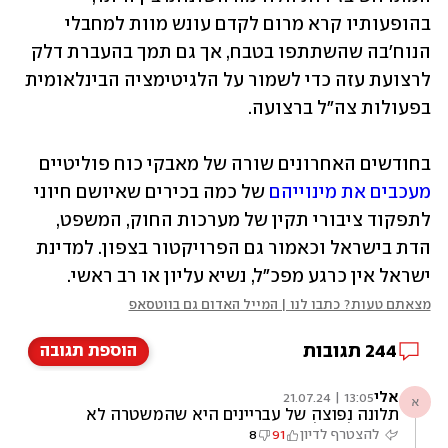
בהופעותיו קרא מרום לקדם עונש מוות למחבלי 
הנוח'בה שהשתתפו בטבח, אך גם תמך בהעברת דלק 
לרצועת עזה כדי לשמור על הלגיטימציה הבינלאומית 
בפעולות צה"ל ברצועה.
בחודשים האחרונים שורה של מאבקי כוח פוליטיים 
מעכבים את מינוייהם
 של כמה בכירים שאיושם חיוני 
לתפקוד ציבורי תקין של מערכות החוק, המשפט, 
הדת בישראל וכאמור גם הפרויקטור בצפון. למדינת 
ישראל אין כרגע מפכ"ל, נשיא עליון או רב ראשי. 
מצאתם טעות? כתבו לנו | המייל האדום גם בווטסאפ
244
תגובות
הוספת תגובה
אלי
13:05 | 21.07.24
א
תלונה נפוצה של עבריינים היא שהמשטרה לא
נותנת להם לעבוד הם הרי מפרנסים משפחות
להצטרף לדיון
91
8
שלמות, עם כל עסקי הפשע שלהם, ובאה