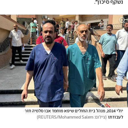
נשקף סיכון". 
יולי 2024, מנהל בית החולים שיפא מוחמד אבו סלמיה חזר 
לעבודתו
(
צילום: REUTERS/Mohammed Salem
)