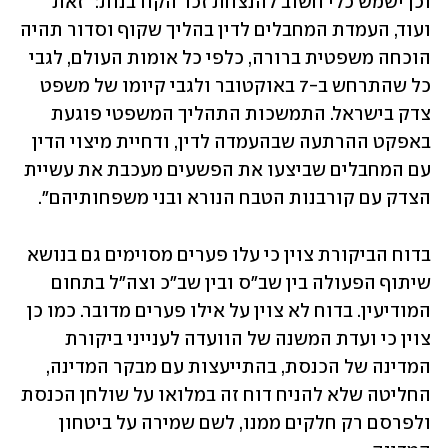
וכן ישמש כלי חשוב להנצחת זכר הקורבנות: "זאת 
ועוד, העמדת המחבלים לדין בהליך שקוף וסדור תהיה 
הוכחה משפטית ברורה, כלפי כל אומות העולם, לגבי 
כל שהתרחש ב-7 באוקטובר ולגבי קיומו של משפט 
צדק בישראל. התמשכות התהליך המשפטי פוגעת 
באפקט ההרתעה שבהעמדה לדין, ודחיית מיצוי הדין 
עם המחבלים שביצעו את הפשעים מעכבת את עשיית 
הצדק עם קורבנות הטבח הנורא ובני משפחותיהם".
בדוח הביקורת צוין כי עלו פערים מסוימים גם בנושא 
שיתוף הפעולה בין שב"ס ובין שב"כ וצה"ל בתחום 
המודיעין. בדוח לא צוין על אילו פערים מדובר. כמו כן 
צוין כי ועדת המשנה של הוועדה לענייני ביקורת 
המדינה של הכנסת, בהתייעצות עם מבקר המדינה, 
החליטה שלא להניח דוח זה במלואו על שולחן הכנסת 
ולפרסם רק חלקים ממנו, לשם שמירה על ביטחון 