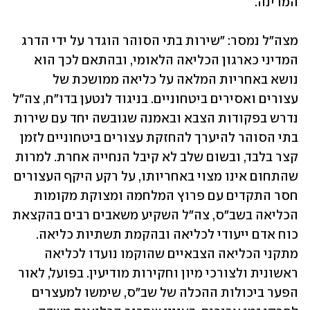
המדינה.
מצה"ל נמסר: "שירות בתי הסוהר הוגדר על ידי הדרג 
המדיני כארגון הכליאה הלאומי, ובהתאם לכך הוא 
נושא באחריות המלאה על כליאה ממושכת של 
עצורים ואסירים ביטחוניים. בניגוד לנטען בדו"ח, צה"ל 
נדרש בפקודות הצבא ובאמנה שגובשה יחד עם שירות 
בתי הסוהר להיערך להחזקת עצורים ביטחוניים לזמן 
קצר בלבד, ובשום שלב לא קיבל הנחייה אחרת. למרות 
שהתחום אינו מצוי באחריותו, על רקע היקף העצורים 
חסר התקדים עם פרוץ המלחמה ומצוקת מקומות 
הכליאה בשב״ס, צה״ל השקיע משאבים רבים בהקצאת 
כוח אדם ייעודי לכליאה ובהקמת תשתיות כליאה. 
מתקני הכליאה הצבאיים שהוקמו נועדו לכליאה 
ראשונית ולצורכי מיון וחקירות מודיעין. בפועל, לאור 
הפער ביכולות ההכלה של שב״ס, שימשו למעצרים 