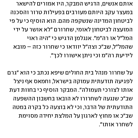
אותם אנשים, הדגיש המבקר, היו אמורים להישאר 
במעצר עקב היותם מעורבים בפעילות טרור והסכנה 
לביטחון המדינה שנשקפה מהם. הוא הוסיף כי על פי 
המועצה לביטחון לאומי, שחרורם "לא אושר על ידי 
המל"ל או רה"מ". אנגלמן הדגיש כי "היה ראוי 
שהמל"ל, שב"כ וצה"ל יוודאו כי שחרור כזה – מובא 
לידיעת רה"מ וכי ניתן אישורו לכך".
על שחרור מנהל בית החולים שיפא נכתב כי הוא "גרם 
לפגיעה תודעתית עמוקה בישראל, וחמאס אף ניצל 
אותו לצורכי תעמולה". המבקר הוסיף כי בחוות דעת 
שב"כ שנגעה לשחרורו לא הובאו בחשבון ההשפעה 
התודעתית של הדבר, וכי לא בוצעה כל בקרה במטה 
שב"כ או מחוץ לארגון על המלצת יחידה מסוימת 
לשחרר אותו".