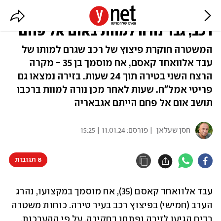
תוך שעות: תושב טירה נהרג בפיצוץ
רכב, גבר נורה למוות באום אל פחם
המשטרה חוקרת פיצוץ של רכב שגרם למותו של
עבד אלוואחד קאסם, אח מוסמך בן 35 - מקרה
הרצח השני בטירה תוך 24 שעות. בזירה נמצאו גם
פריטי אמל"ח. שעות לאחר מכן נורה למוות ברכבו
תושב אום אל פחם הייתם אגבאריה
חסן שעלאן
| פורסם:
11.01.24 | 15:25
8 תגובות
עבד אלוואחד קאסם (35), אח מוסמך במקצועו, נהרג 
הערב (חמישי) בפיצוץ רכב בעיר טירה. כוחות משטרה 
רבים הגיעו לזירה ופתחו בחקירה. על פי ההערכות, 