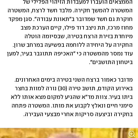
הממצאים הועברו למעבדות הזיהוי הפלילי של 
המשטרה להמשך חקירה. מלבד חשד לרצח, המשטרה 
חוקרת גם חשד שמדובר ב"תאונת עבודה". סגן מפקד 
מחוז מרכז, תת ניצב דוד פילו, קיים הערכת מצב 
מיוחדת בזירת הרצח בטירה, שבסיומה הוטלה 
החקירה על היחידה ללוחמה בפשיעה במרחב שרון. 
עוד נמסר מהמשטרה כי "האכיפה תתוגבר בעיר, למען 
ביטחון התושבים".
מדובר כאמור ברצח השני בטירה בימים האחרונים. 
באירוע הקודם, תושב טירה (30) נורה למוות בחצר 
ביתו בעיר. צוות מד"א שהגיע למקום מצא אותו ללא 
סימני חיים ונאלץ לקבוע את מותו. המשטרה פתחה 
בחקירה וביצעה סריקות אחרי מבצעי העבירה.