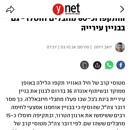
צה"ל: 200 מטרות חיזבאללה
הותקפו וכ-60 מחבלים חוסלו - גם
בבניין עירייה
יואב זיתון
| פורסם:
03.10.24 | 07:57
מטוסי קרב של חיל האוויר תקפו הלילה באופן 
ממוקד ובשיתוף אוגדה 36 בדרום לבנון את בניין 
עיריית בינת ג'בל, שבו פעלו מחבלי חיזבאללה. כך מסר 
דובר צה"ל, שהוסיף כי בבניין אוחסנו אמצעי לחימה 
רבים ששימשו את ארגון הטרור, ובתקיפה חוסלו כ-15 
מחבלים ששהו שם. לפי דובר צה"ל, מטוסי קרב של 