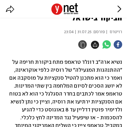
טראמפ: וויטקוף יטוס לרוסיה בתום
הביקור בישראל
רויטרס
| פורסם:
31.07.25 | 23:04
נשיא ארה"ב דונלד טראמפ מתח ביקורת חריפה על 
"ההתנהגות המגעילה" של רוסיה כלפי אוקראינה, 
ואמר כי הוא מתכנן להטיל סנקציות על מוסקבה אם 
לא יושג הסכים לסיום המלחמה בין שתי המדינות. 
טראמפ אמר לכתבים בחדר הסגלגל כי הוא לא בטוח 
אם הסנקציות ירתיעו את רוסיה, וציין כי נתן לנשיא 
ולדימיר פוטין דדליין עד 8 באוגוסט כדי להגיע 
להסכמות - או שיפעיל נגד המדינה לחץ כלכלי. 
במקביל, טראמפ ציין כי השליח האמריקני המיוחד 