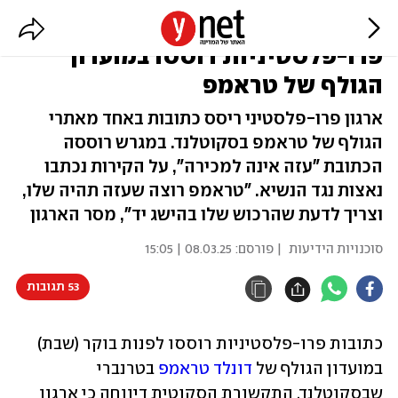
"עזה לא למכירה": כתובות
פרו-פלסטיניות רוססו במועדון
הגולף של טראמפ
ארגון פרו-פלסטיני ריסס כתובות באחד מאתרי
הגולף של טראמפ בסקוטלנד. במגרש רוססה
הכתובת "עזה אינה למכירה", על הקירות נכתבו
נאצות נגד הנשיא. "טראמפ רוצה שעזה תהיה שלו,
וצריך לדעת שהרכוש שלו בהישג יד", מסר הארגון
סוכנויות הידיעות
| פורסם:
08.03.25 | 15:05
53 תגובות
כתובות פרו-פלסטיניות רוססו לפנות בוקר (שבת) 
במועדון הגולף של 
דונלד טראמפ
 בטרנברי 
שבסקוטלנד. התקשורת הסקוטית דיווחה כי ארגון 