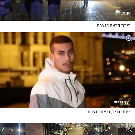
זירת הרצח בנצרת
גלריה
עזמי גריב, נרצח בנצרת