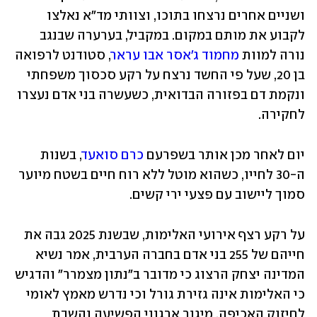
ושניים אחרים נרצחו בתוכו, וצוותי מד"א נאלצו 
לקבוע את מותם במקום. במקביל, בערערה שבנגב 
נורה למוות 
מחמוד ג'אסר אבו עראר
, סטודנט לרפואה 
בן 20, שעל פי החשד נרצח על רקע סכסוך משפחתי 
ונקמת דם בפזורה הבדואית, כשעשרה בני אדם נעצרו 
לחקירה.
יום לאחר מכן אותר בשפרעם 
כרם סואעד
, בשנות 
ה-30 לחייו, כשהוא מוטל ללא רוח חיים בשטח מיוער 
סמוך ליישוב עם פצעי ירי קשים.
על רקע רצף אירועי האלימות, שבשנת 2025 גבה את 
חייהם של 255 בני אדם בחברה הערבית, אמר נשיא 
המדינה יצחק הרצוג כי מדובר ב"נתון מצמרר" והדגיש 
כי האלימות אינה גזירת גורל וכי נדרש מאמץ לאומי 
לחיזוק האכיפה, מיגור ארגוני הפשיעה והשבת 