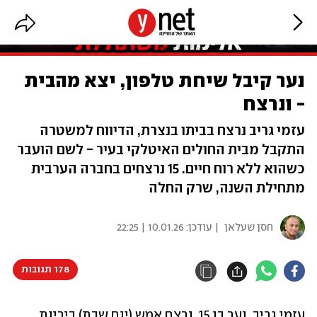
נער קיבל שיחת טלפון, יצא מהבית
- ונרצח
עזמי גריב נרצח בביתו בנצרת, הדיווח למשטרה
התקבל מבית החולים האיטלקי בעיר - לשם הועבר
כשהוא ללא רוח חיים. 15 נרצחים בחברה הערבית
מתחילת השנה, שרק החלה
חסן שעלאן
| עודכן:
10.01.26 | 22:25
178 תגובות
עזמי גריב, נער בן 15, נרצח אמש (יום שבת) ביריות 