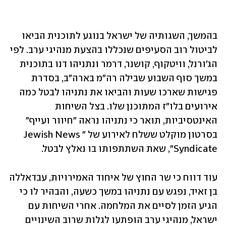
בהמשך, השגותיה של ישראל בנוגע לתוכנית הביאו 
לביטול רוב הסעיפים שנכללו בהצעת מנהיגי ערב. לפי 
הג'ורנל, וויטקוף, קושנר, דרמר ונתניהו דנו בתוכנית 
במשך סוף השבוע שבילה רה"מ בארה"ב, בסדרת 
פגישות שארכו שעות והביאו את נתניהו לבטל כמה 
אירועים בלו"ז המתוכנן שלו. בצל השיחות 
האינטסיביות, תואר כי נתניהו נראה "חיוור ועייף" 
בסרטון מוקלט ששלח לאירוע של "Jewish News 
Syndicate", שאת השתתפותו בו נאלץ לבטל.
עוד דווח כי שר החוץ של איחוד האמירויות, עבדאללה 
בן זאיד, נפגש עם נתניהו במשך כשעה, והבהיר לו כי 
הגיע הזמן לסיים את המלחמה. אחרי השיחות עם 
ישראל, מנהיגי ערב הופתעו לגלות שרוב השינויים 