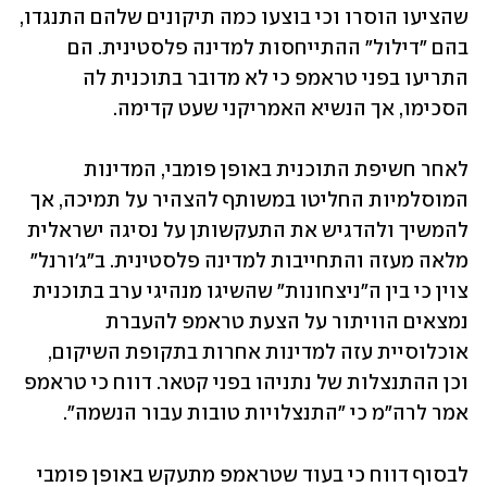
שהציעו הוסרו וכי בוצעו כמה תיקונים שלהם התנגדו, 
בהם "דילול" ההתייחסות למדינה פלסטינית. הם 
התריעו בפני טראמפ כי לא מדובר בתוכנית לה 
הסכימו, אך הנשיא האמריקני שעט קדימה.
לאחר חשיפת התוכנית באופן פומבי, המדינות 
המוסלמיות החליטו במשותף להצהיר על תמיכה, אך 
להמשיך ולהדגיש את התעקשותן על נסיגה ישראלית 
מלאה מעזה והתחייבות למדינה פלסטינית. ב"ג'ורנל" 
צוין כי בין ה"ניצחונות" שהשיגו מנהיגי ערב בתוכנית 
נמצאים הוויתור על הצעת טראמפ להעברת 
אוכלוסיית עזה למדינות אחרות בתקופת השיקום, 
וכן ההתנצלות של נתניהו בפני קטאר. דווח כי טראמפ 
אמר לרה"מ כי "התנצלויות טובות עבור הנשמה".
לבסוף דווח כי בעוד שטראמפ מתעקש באופן פומבי 