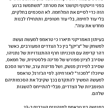
בפני וויטקוף וקושנר את מטרתו: "תשתמשו ברגע 
הזה כדי לסיים את המלחמה. לא הסכמים בחלקים, 
בלי עוד לחימה, בלי עוד חטופים, ותתחילו לבנות 
מחדש את עזה".
בעיתון האמריקני תיארו כי טראמפ למעשה נעשה 
למשחק של "צ'יקן" בין כל הצדדים המעורבים, כאשר 
דהר קדימה עם תוכניתו חרף ההתנגדויות של נתניהו, 
שסירב לציון מפורש של מדינה פלסטינית, של חמאס, 
שסירב לפירוק מנשק, ושל מדינות ערב, שדרשו הסכם 
שיוכלו "למכור" לאזרחיהן. לפי הג'ורנל, טראמפ 
למעשה המשיך להתקדם בכך שקיבל את הסכמותיהם 
הפומביות של הצדדים, מבלי להתייחס להשגות 
שלהם.
בפגישה בין טראמפ למנהיגים הערבים ב-23 