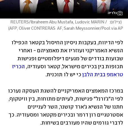
גלריה
(
צילום:  REUTERS/Ibraheem Abu Mustafa, Ludovic MARIN / 
)
AFP, Oliver CONTRERAS  AF, Sarah Meyssonnier/Pool via AP
לפי הדיווח, בעקבות ניסיון החיסול בקטאר הכפילו 
הנשיא האמריקני ועוזריו את מאמציהם - ואחרי 
שבועות בודדים של מגעים דיפלומטיים ופגישות 
תכופות בין בכירים מישראל, קטאר וסעודיה, 
הכריז 
טראמפ בבית הלבן
 כי יש לו תוכנית.
במרכז המאמצים האמריקניים להשגת העסקה נערכו 
לפי ה"ג'ורנל" פגישות, לעיתים מתוחות, בין וויטקוף, 
חתנו של הנשיא ג'ארד קושנר, השר לעניינים 
אסטרטגיים רון דרמר ובכירים מקטאר ומסעודיה. כך 
לדברי גורמים שהיו מעורבים בשיחות.