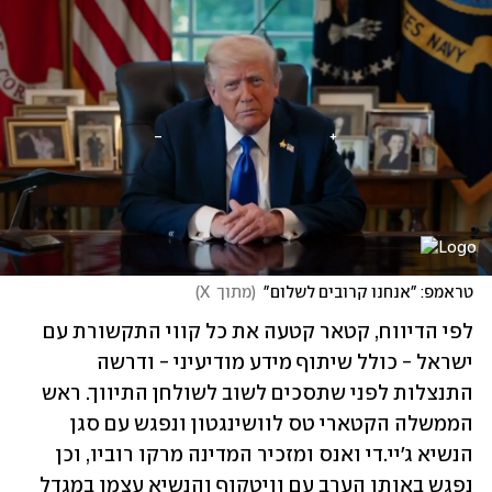
טראמפ: "אנחנו קרובים לשלום"
(
מתוך  X
)
לפי הדיווח, קטאר קטעה את כל קווי התקשורת עם 
ישראל - כולל שיתוף מידע מודיעיני - ודרשה 
התנצלות לפני שתסכים לשוב לשולחן התיווך. ראש 
הממשלה הקטארי טס לוושינגטון ונפגש עם סגן 
הנשיא ג'יי.די ואנס ומזכיר המדינה מרקו רוביו, וכן 
נפגש באותו הערב עם וויטקוף והנשיא עצמו במגדל 