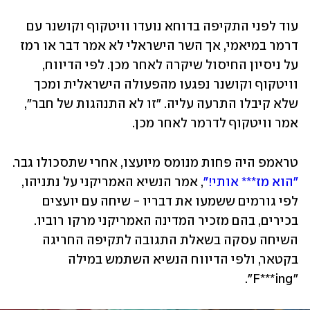
עוד לפני התקיפה בדוחא נועדו וויטקוף וקושנר עם 
דרמר במיאמי, אך השר הישראלי לא אמר דבר או רמז 
על ניסיון החיסול שיקרה לאחר מכן. לפי הדיווח, 
וויטקוף וקושנר נפגעו מהפעולה הישראלית ומכך 
שלא קיבלו התרעה עליה. "זו לא התנהגות של חבר", 
אמר וויטקוף לדרמר לאחר מכן.
טראמפ היה פחות מנומס מיועצו, אחרי שתסכולו גבר. 
"הוא מז*** אותי!"
, אמר הנשיא האמריקני על נתניהו, 
לפי גורמים ששמעו את דבריו - שיחה עם יועצים 
בכירים, בהם מזכיר המדינה האמריקני מרקו רוביו. 
השיחה עסקה בשאלת התגובה לתקיפה החריגה 
בקטאר, ולפי הדיווח הנשיא השתמש במילה 
"F***ing".