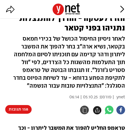
טראמפ רתח ופתח במשחק "צ'יקן":
הזרז לעסקה - והדרך להתנצלות
נתניהו בפני קטאר
לאחר ניסיון החיסול הכושל של בכירי חמאס
בקטאר, נשיא ארה"ב בחר להפוך את המשבר
ליתרון ודהר קדימה עם תוכניתו לסיום המלחמה
תוך התעלמות מהשגות כל הצדדים, לפי "וול
סטריט ג'ורנל". זו תגובתו הבוטה של טראמפ
לתקיפת הפתע בדוחא - עד לשיחת הפיוס בחדר
הסגלגל: "התנצלויות טובות עבור הנשמה"
ynet
| פורסם:
05.10.25 | 06:14
158 תגובות
טראמפ החליט להפוך את המשבר ליתרון - וכך 