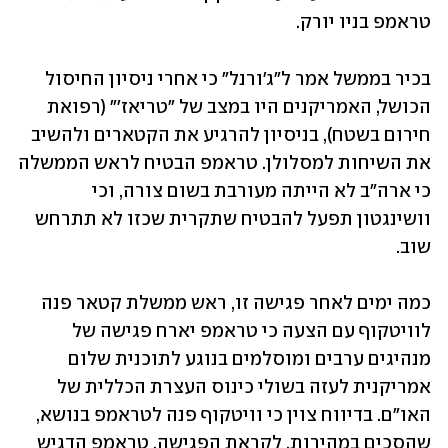
טראמפ בניו יורק.
בכיר בממשל אמר ל"ג'ורנל" כי אחרי ניסיון החיסול 
הכושל, האמריקנים היו במצב של "טריאז'" (רפואת 
חירום בשטח), בניסיון להרגיע את הקטארים ולהשיב 
את השיחות למסלולן. טראמפ הבטיח לראש הממשלה 
כי ארה"ב לא הייתה מעורבת בשום צורה, וכי 
וושינגטון תפעל להבטיח שתקרית שכזו לא תתרחש 
שוב.
כמה ימים לאחר פגישה זו, ראש ממשלת קטאר פנה 
לוויטקוף עם הצעה כי טראמפ יארח פגישה של 
מנהיגים ערבים ומוסלמים בנוגע לתוכנית שלום 
אמריקנית לעזה בשולי כינוס העצרת הכללית של 
האו"ם. בדיווח צוין כי וויטקוף פנה לטראמפ בנושא, 
שהסכים במהירות. לקראת הפגישה, טראמפ הדגיש 