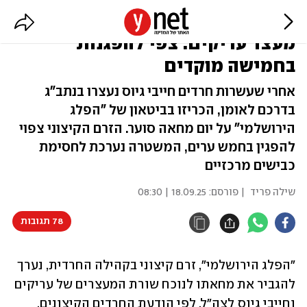
מחאת חרדים קיצונים בעקבות
מעצר עריקים: צפי להפגנות
בחמישה מוקדים
אחרי שעשרות חרדים חייבי גיוס נעצרו בנתב"ג
בדרכם לאומן, הכריזו בביטאון של "הפלג
הירושלמי" על יום מחאה סוער. הזרם הקיצוני צפוי
להפגין בחמש ערים, המשטרה נערכת לחסימת
כבישים מרכזיים
שילה פריד
| פורסם:
18.09.25 | 08:30
78 תגובות
"הפלג הירושלמי", זרם קיצוני בקהילה החרדית, נערך 
להגביר את מחאתו לנוכח שורת המעצרים של עריקים 
וחייבי גיוס לצה"ל. לפי הודעת החרדים הקיצונים, 