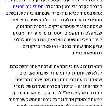
בימים האחרונים נעצרו עשרות עריקים חרדים בנתב"ג 
בדרכם לקבר רבי נחמן מברסלב. 
חסידי גור הפגינו
אמש בסמוך לכלא נווה צדק שבמחנה בית ליד, ובשלב 
מסוים יידו אבנים לעבר רכב של המשטרה הצבאית 
שניסה להוביל פנימה עריקים. בחסות המהומה, 
שבמהלכה התוקפים ריססו גז מדמיע ויידו אבנים 
לעבר חיילי המשטרה הצבאית, הם הצליחו למלט 
עריק אחד שהיה ברכב - ואז פצחו בריקודים 
ובמחיאות כפיים.
המארגנים טענו כי המחאה נערכה לאחר "השלכתם 
לכלא של יותר מ-70 תלמידי ישיבות ואברכים 
שהסתבכו עם הרשויות כתוצאה ישירה מרדיפת 
לומדי התורה - וביטול הסדרת מעמדם של לומדי 
התורה בארץ ישראל". לדבריהם, במחאה הוכרז על 
יציאה ל"מאבק אדיר נגד כל גורמי הממשל שרודפים 