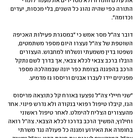
את עולם התורה ולא מסדירים את מעמד לומדי 
התורה כפי שהיה נהוג כל השנים, בלי מכסות, יעדים 
וכדומה".
דובר צה"ל מסר אמש כי "במסגרת פעילות האכיפה 
השוטפת של צה״ל נעצרו היום מספר משתמטים, 
נשפטו בדין משמעתי ונשלחו למחבוש. העצורים 
הובלו ברכב צבאי לכלא צבאי, אך בדרך לשם נתקל 
הרכב בהפגנה בצומת כפר יונה שבמהלכה מספר 
מפגינים יידו לעברו אבנים וריססו גז מדמיע.
"שני חיילי צה"ל נפצעו באורח קל כתוצאה מריסוס 
הגז, קיבלו טיפול רפואי בנקודה ולא נדרש פינוי. אחד 
מהעצורים הצליח להימלט. לאחר טיפול ראשוני 
וחילוץ, המשיך הרכב בדרכו לכלא הצבאי. צה”ל רואה 
בחומרה את האירוע ומגנה כל פעולה נגד משרתי 