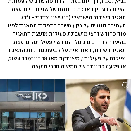
בג"ץ, נסביר, דן היום בעתירה דחופה שהגישה עמותת 
הצלחה בעניין הארכת כהונתם של שני חברי מועצת 
תאגיד השידור הישראלי (בן ששון וכדורי - נ"ב). 
העתירה הוגשה על רקע משבר בתפקוד התאגיד לפיו 
מזה כחודש וחצי מושבתת פעילות מועצת התאגיד 
בהיעדר קוורום מינימלי הנדרש לפעילותה. מועצת 
תאגיד השידור, האחראית על קביעת מדיניות התאגיד 
ופיקוח על פעילותו, משותקת מאז 18 בנובמבר 2024, 
אז פקעה כהונתם של חמישה חברי מועצה. 