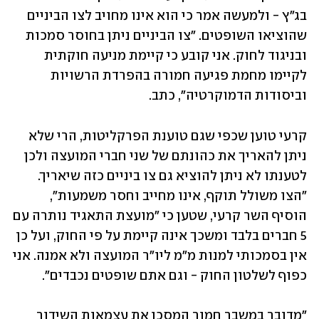
בג״ץ - ולמעשה אמר כי הוא אינו מחויב לצו הביניים 
שהוציאו השופטים. ״צו הביניים ניתן בחוסר סמכות 
ובניגוד לחוק. אני קובע כי קיימת מניעה חוקתית 
לקיימו מחמת פגיעה חמורה בהפרדת הרשויות 
וביסודות הדמוקרטיה״, כתב. 
קרעי טוען שכפי שגם טוענת הפרקליטות, הרי שלא 
ניתן להאריך את כהונתם של שני חברי המועצה ולכן 
לטענתו לא ניתן להוציא גם צו ביניים כזה שיאריך. 
"הצו משולל תוקף, אינו מחייב וחסר משמעות", 
הוסיף השר קרעי, שטען כי "מועצת התאגיד נותרה עם 
5 חברים בלבד ומשכך אינה קיימת על פי החוק, ועל כן 
אין בסמכותי למנות מ"מ ליו"ר המועצה ולא אמנה. אני 
כפוף לשלטון החוק - וגם אתם שופטים נכבדים".
"מדובר במשבר חמור המסכן את עצמאות השידור 