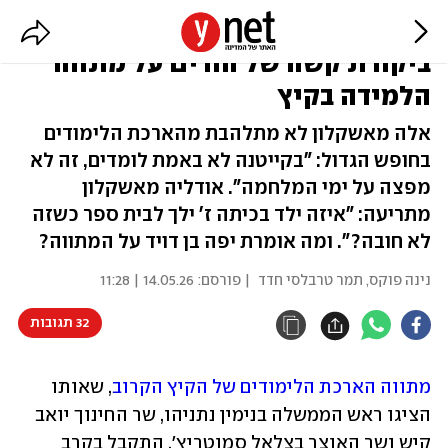
"בדיחה, בזבוז זמן מיותר. מי יגיע?":
ביקורת קשה של הורים על מתווה
הלמידה בקיץ
אלה מאשקלון לא מתלהבת מהארכת הלימודים
בחופש הגדול: "בקייטנה לא באמת לומדים, זה לא
מפצה על ימי המלחמה". אודליה מאשקלון
מתריעה: "איזה ילד בכיתה ז' ילך לבית ספר כשזה
לא חובה?". ומה אומרת יפה בן דויד על המתווה?
נינה פוקס
,
תמר טרבלסי חדד
| פורסם:
14.05.26 | 11:28
32 תגובות
מתווה הארכת הלימודים של הקיץ הקרוב
, שאותו 
הציגו ראש הממשלה בנימין נתניהו, שר החינוך יואב 
קיש ושר האוצר בצלאל סמוטריץ', התקבל בקרב 