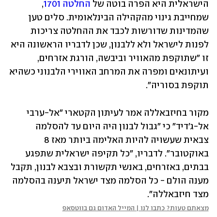
הישראלית היא הפרה בוטה של 
החלטה 1701
, 
שמחייבת גינוי מהקהילה הבינלאומית. סלים טען 
שהמדינות שדורשות לכבד את ההחלטה צריכות 
לפנות לישראל ולא ללבנון, שכן לדבריו הראשונה היא 
זו "שתוקפת מהאוויר וביבשה, הורגת אזרחים, 
ועיתונאים ומפרה את המרחב האווירי הלבנוני כשהיא 
תוקפת בסוריה".
מקור בחיזבאללה אמר לעיתון הקטארי "אל-ערבי 
אל-ג'דיד" כי "גבול לבנון היה היום עד להסלמה 
צבאית שעשויה להיות האלימה ביותר מאז 8 
באוקטובר". לדבריו, "כל תקיפה ישראלית שתפגע 
בבתים, באזרחים, באנשי תקשורת ובצבא לבנון, תקבל 
מענה הולם - כל הסלמה מצד ישראל תיענה בהסלמה 
מצד חיזבאללה".
מצאתם טעות? כתבו לנו | המייל האדום גם בווטסאפ