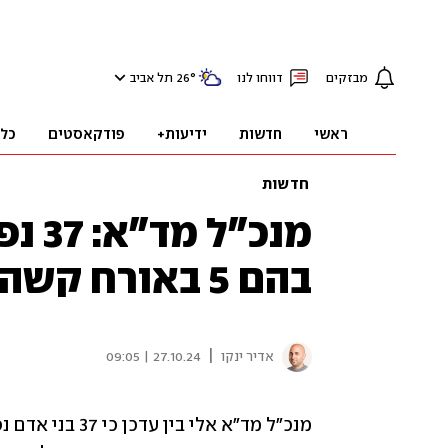
מבזקים
דווחו לנו
°
26
תל אביב
ראשי
חדשות
ידיעות+
פודקאסטים
כל
חדשות
מנכ"
בהם 5 באורח קשה
|
אדיר ינקו
27.10.24 | 09:05