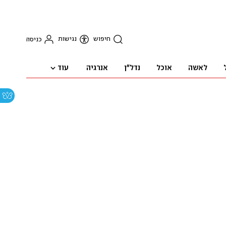
חיפוש
נגישות
כניסה
עוד
לאשה
אוכל
נדל"ן
אנרגיה