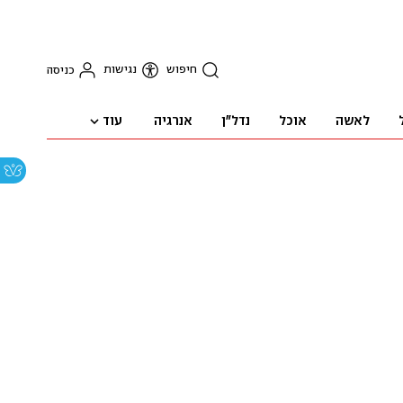
חיפוש
נגישות
כניסה
עוד
לאשה
אוכל
נדל"ן
אנרגיה