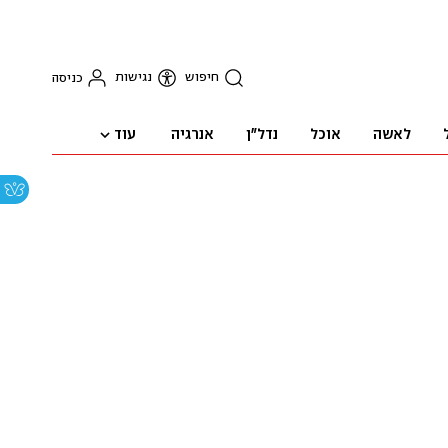
חיפוש
נגישות
כניסה
עוד
לאשה
אוכל
נדל"ן
אנרגיה