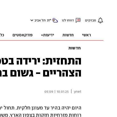
מבזקים
דווחו לנו
°
31
תל אביב
ראשי
חדשות
ידיעות+
פודקאסטים
כל
חדשות
התחזית: ירידה בט
הצהריים - גשום בר
|
10.01.25 | 05:09
ynet