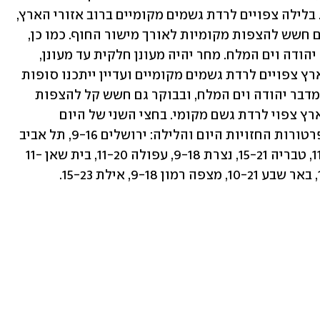
בסופות רעמים יחידות ברוב אזורי הארץ. בלילה צפויים לרדת גשמים מקומיים ברוב אזורי הארץ, 
מלווים בסופות רעמים, ולפנות בוקר קיים חשש להצפות מקומיות לאורך מישור החוף. כמו כן, 
קיים גם חשש קל משטפונות בנחלי מדבר יהודה וים המלח. מחר יהיה מעונן חלקית עד מעונן, 
והטמפרטורות שוב ירדו. בצפון ומרכז הארץ צפויים לרדת גשמים מקומיים ועדיין ייתכנו סופות 
רעמים. קיים חשש קל משיטפונות בנחלי מדבר יהודה וים המלח, ובבוקר גם חשש קל להצפות 
במישור החוף המרכזי והדרומי. בדרום הארץ צפוי לרדת גשם מקומי. בחצי השני של היום 
הגשמים ייחלשו ויתמעטו בהדרגה. הטמפרטורות החזויות היום והלילה: ירושלים 9-16, תל אביב 
12-20, חיפה 11-19, צפת 8-14, קצרין 11-18, טבריה 15-21, נצרת 9-18, עפולה 11-20, בית שאן 11-