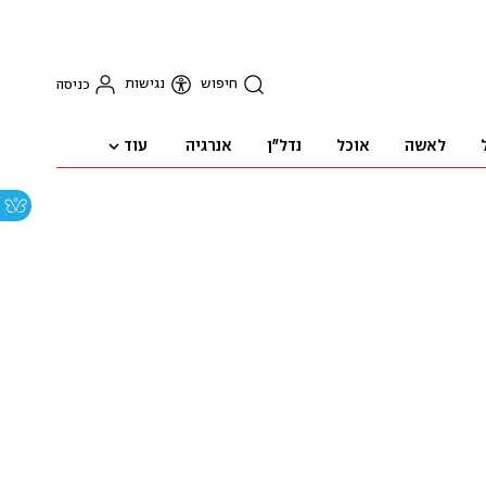
חיפוש
נגישות
כניסה
עוד
לאשה
אוכל
נדל"ן
אנרגיה