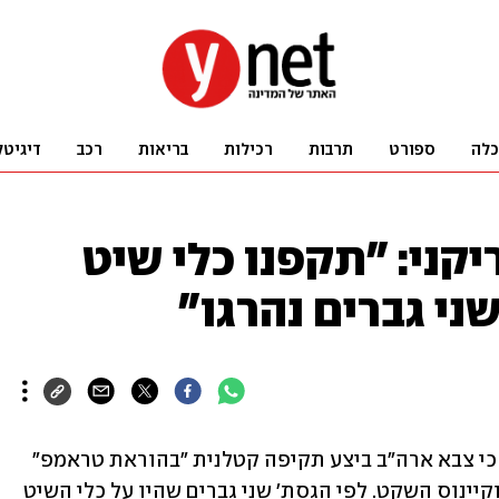
כלה
ספורט
תרבות
רכילות
בריאות
רכב
דיגיטל
ני: "תקפנו כלי שיט
ני גברים נהרגו"
שר המלחמה של ארה"ב פיט הגסת' עדכן כי צבא ארה"ב ביצע תקיפה קטלנית "בהוראת טראמפ" 
נגד כלי שיט במים בינלאומיים במזרח האוקיינוס ​​השקט. לפי הגסת' שני גברים שהיו על כלי השיט 