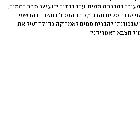
נהרגו. "המודיעין אישר כי כלי השיט היה מעורב בהברחת סמים, עבר בנתיב ידוע של סחר בסמים, 
ונשא סמים. אף כוח אמריקני לא נפגע, ושני טרוריסטים נהרגו", כתב הגסת' בחשבונו הרשמי 
ברשת X, ואיים: "נמצא ונחסל כל כלי שיט שבכוונתו להבריח סמים לאמריקה כדי להרעיל את 
מול הצבא האמריקני".