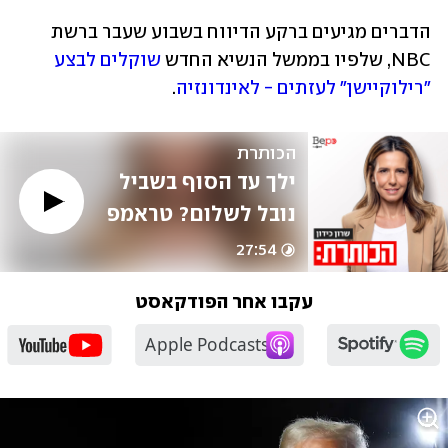
הדברים מגיעים ברקע הדיווח בשבוע שעבר ברשת 
NBC, שלפיו בממשל הנשיא החדש
 שוקלים לבצע 
"רילוקיישן" לעזתים - לאינדונזיה
.
הכותרת
ילך עד הסוף בשביל 
נובל לשלום? טראמפ 
חוזר לבית הלבן | נדב 
27:54
איל
עקבו אחר הפודקאסט