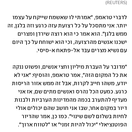
)
REUTERS
(
לדברי טראמפ, "אמרתי לו שאשמח שייקח על עצמו 
יותר. אני מתסכל על כל רצועת עזה כרגע וזה בלגן, זה 
ממש בלגן". הוא אמר כי הוא רוצה שירדן ומצרים 
ישכנו אנשים מהרצועה, וכי הוא ישוחח על כך היום 
עם נשיא מצרים עבד אל-פתאח א-סיסי.
"מדובר על העברת מיליון וחצי אנשים, ופשוט ננקה 
את כל המקום הזה", אמר טראמפ, והוסיף: "אני לא 
יודע, משהו חייב לקרות, אבל זה ממש אזור הריסות 
כרגע. כמעט הכל נהרס ואנשים מתים שם, אז אני 
מעדיף להתערב בכמה מהמדינות הערביות ולבנות 
דיור במקום אחר, שבו אני חושב שהם יכולים אולי 
לחיות בשלום לשם שינוי". כמו כן, אמר שהדיור 
הפוטנציאלי "יכול להיות זמני" או "לטווח ארוך".