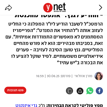
איזנקוט עוזב את המחנה הממלכתי
- והודיע לגנץ: "אתפטר מהכנסת"
הרמטכ"ל לשעבר הודיע ליו"ר המפלגה כי החליט
לעזוב אותה ו"להחזיר את המנדט": "הפריימריז
המסתמנים לא מאפשרים התמודדות אמיתית". עם
זאת, בסביבתו מבהירים: הוא לא פורש מהחיים
הפוליטיים. גנץ טוען: הסיבה לעזיבה - פערים
אידיאולוגיים משמעותיים. לפיד שוקל להציע לו
את הבכורה ב"יש עתיד"
מורן אזולאי
| פורסם:
30.06.25 | 16:59
639 תגובות
מפץ פוליטי לקראת הבחירות: 
ח"כ 
גדי איזנקוט