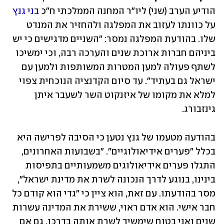
הודיע הערב (שני) ליו"ר המחנה הממלכתי ח"כ 
בני גנץ
על כוונתו לעזוב את המפלגה ולהחזיר את המנדט 
שלו. בהודעת המפלגה נמסר: "השניים מדגישים כי יש 
ביניהם חברות ארוכת שנים והערכה רבה, וכי ימשיכו 
לשתף פעולה למען המטרות המשותפות ולמען עם 
ישראל גם בעתיד". עד סיום הקדנציה הנוכחית צפוי 
למלא את מקומו של איזנקוט השר לשעבר איתן 
גינזבורג. 
בהודעה מטעמו של גנץ נטען כי הסיבה לפרישה היא 
בכלל "פערים אידיאולוגיים". "בשבועות האחרונים, 
התגלו פערים אידיאולוגים משמעותיים בתפיסות 
בינינו, בנוגע לדרך הנכונה לשרת את מדינת ישראל", 
מסר בהודעתו. עם זאת, הוא ציין כי "גדי הוא קודם כל 
חבר אישי. הוא אדם ראוי, ששירת את המדינה עשרות 
שנים ואני בטוח שימשיך לשרת אותה בדרכו. גם אם 