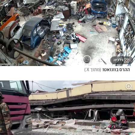
גלריה
ההרס בוונואטו
(
מתוך X 
)