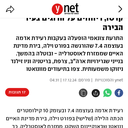
רעש אדמה עז באיי ונואטו: בניינים
קרסו, דיווחים על הרוגים בעיר
הבירה
התרעת צונאמי הופעלה בעקבות רעידת אדמה
בעוצמה 7.4 שהורגשה בפורט וילה, בירת מדינת
האיים שממזרח לאוסטרליה - ובוטלה בהמשך.
בנייני שגרירויות ארה"ב, צרפת, בריטניה וניו זילנד
ניזוקו משמעותית. צפו בתיעודים מוונואטו
ynet והסוכנויות
| פורסם:
17.12.24 | 04:31
17 תגובות
רעידת אדמה בעוצמה 7.4 ובעומק 10 קילומטרים 
הכתה הלילה (שלישי) בפורט וילה, בירת מדינת האיים 
ונואטו שבאוקיינוס השקט, ממזרח לאוסטרליה. כך 