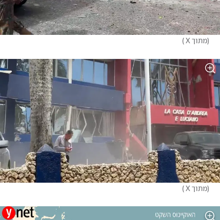
(
מתוך X 
)
(
מתוך X 
)