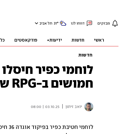
מבזקים
דווחו לנו
°
31
תל אביב
ראשי
חדשות
ידיעות+
פודקאסטים
כל
חדשות
לוחמי כפיר חיסלו 
חמושים ב-RPG שהתקרבו לכוחות
|
יואב זיתון
03.10.25 | 08:00