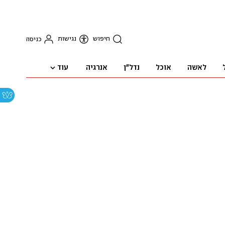
חיפוש
נגישות
כניסה
עוד
לאשה
אוכל
נדל"ן
אנרגיה