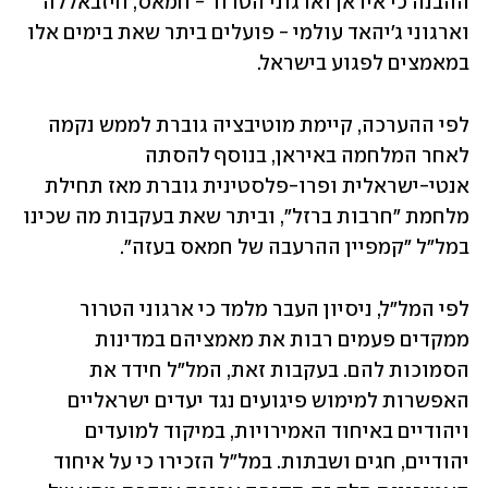
ההבנה כי איראן וארגוני הטרור - חמאס, חיזבאללה 
וארגוני ג'יהאד עולמי - פועלים ביתר שאת בימים אלו 
במאמצים לפגוע בישראל.
לפי ההערכה, קיימת מוטיבציה גוברת לממש נקמה 
לאחר המלחמה באיראן, בנוסף להסתה 
אנטי-ישראלית ופרו-פלסטינית גוברת מאז תחילת 
מלחמת "חרבות ברזל", וביתר שאת בעקבות מה שכינו 
במל"ל "קמפיין ההרעבה של חמאס בעזה".
לפי המל"ל, ניסיון העבר מלמד כי ארגוני הטרור 
ממקדים פעמים רבות את מאמציהם במדינות 
הסמוכות להם. בעקבות זאת, המל"ל חידד את 
האפשרות למימוש פיגועים נגד יעדים ישראליים 
ויהודיים באיחוד האמירויות, במיקוד למועדים 
יהודיים, חגים ושבתות. במל"ל הזכירו כי על איחוד 