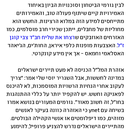
לבין גורמי הביטחון וסוכנויות הביון באיחוד 
האמירויות קיים שיתוף פעולה טוב, והאמירותים 
מתייחסים למידע הזה במלוא הרצינות. החשש הוא 
מחוליות של מחבלים, ייתכן שכירי חרב מוסלמים, כמו 
האזרחים האוזבקים ש
רצחו את שליח חב"ד צבי קוגן 
ז"ל
. האצבעות מופנות כלפי איראן, החות'ים, הג'יאהד 
האסלאמי וחמאס - אך אין מידע קונקרטי.
אזהרת המל"ל הכניסה לא מעט תיירים ישראלים 
במדינה לחששות, אבל השגריר יוסי שלי אמר: "צריך 
לעקוב אחרי הנחיות הרשויות המוסמכות, לא להיכנס 
לפאניקה וחשש. יש להקפיד יותר על כללי ההתנהגות 
בחו"ל, זה חשוב מאוד". גורמים המעורים בנושא אמרו 
בשיחה עם ynet כי האזהרה כוונה בעיקר לאנשים 
מזוהים, כמו דיפלומטים או אנשי הקהילה הבולטים. 
מהתיירים הישראלים נדרש להצניע פרופיל, להימנע 