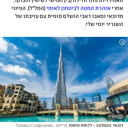
האמירויות פונו הלילה (בין חמישי לשישי) והבוקר, 
אחרי 
אזהרת המטה לביטחון לאומי
 (המל"ל). הפינוי 
מדובאי ומאבו דאבי הושלם סופית עם עזיבתו של 
השגריר יוסי שלי. 
גלריה
דובאי. ההמלצה - לדחות טיסות
(
צילום: Tomasz Czajkowski, 