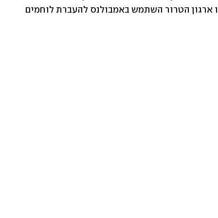
מחבלי חמאס וכי צה"ל מחזיק במידע לפיו ארגון הטרור השתמש באמבולנס להעברת לוחמים 