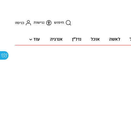
חיפוש
נגישות
כניסה
עוד
לאשה
אוכל
נדל"ן
אנרגיה